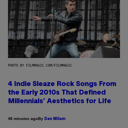
PHOTO BY FILMMAGIC.COM/FILMMAGIC
4 Indie Sleaze Rock Songs From
the Early 2010s That Defined
Millennials’ Aesthetics for Life
By
46 minutes ago
Dan Milam