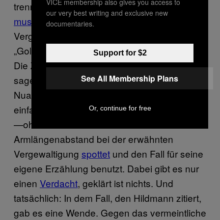
VICE membership also gives you access to
trennen, wie es die Polizei
immer häufiger
our very best writing and exclusive new
muss
. Der Vegangsta
erzählt
derweil von
documentaries.
Vergewaltigungen durch Täter mit
„Goldketten” und „ausländischem Akzent”.
Support for $2
Die Zahlen des Bundeskriminalamts aber
See All Membership Plans
sagen, dass es
nicht mehr Taten
gibt. Keine
Nuancen, nicht für Hildmann, alles macht ihn
einfach nur „
sauer
“. Er wird zynisch, wenn er
Or, continue for free
—ohne die Details zu kennen—über
Armlängenabstand bei der erwähnten
Vergewaltigung
spottet
und den Fall für seine
eigene Erzählung benutzt. Dabei gibt es nur
einen
Verdacht
, geklärt ist nichts. Und
tatsächlich: In dem Fall, den Hildmann zitiert,
gab es eine Wende. Gegen das vermeintliche