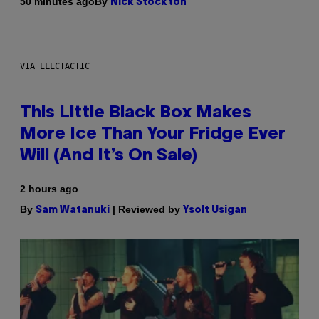
By
50 minutes ago
Nick Stockton
VIA ELECTACTIC
This Little Black Box Makes
More Ice Than Your Fridge Ever
Will (And It’s On Sale)
2 hours ago
By
| Reviewed by
Sam Watanuki
Ysolt Usigan