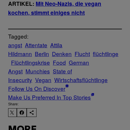
ARTIKEL:
Mit Neo-Nazis, die vegan
kochen, stimmt einiges nicht
Tagged:
angst
Attentate
Attila
Hildmann
Berlin
Denken
Flucht
flüchtlinge
Flüchtlingskrise
Food
German
Angst
Munchies
State of
Insecurity
Vegan
Wirtschaftsflüchtlinge
Follow Us On Discover
Make Us Preferred In Top Stories
Share:
MORE