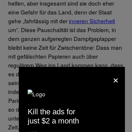
helfen, aber insgesamt sind sie doch eher
eine Gefahr für das Land, denn der Staat
gehe „fahrlässig mit der
inneren Sicherheit
um”. Diese Pauschalität ist das Problem, in
dem ganzen aufgeregten Dampfgeplapper
bleibt keine Zeit für Zwischentöne: Dass man
mit gefälschten Papieren auch über
regulärem Weg ins Land kommen kann, dass
×
es das strategischen Ziele von Daesh (ISIS)
sein könnte, sozialen Unfrieden zu stiften,
indem man in der Nähe der Attentate von
Paris einen syrischen Pass finden lässt und
so das
Misstrauen befördert
und Geflüchtete
Kill the ads for
unter
Generalverdacht
stellt. Es dauert seine
just $2 a month
Zeit, um Gerüchte von Wahrheiten zu