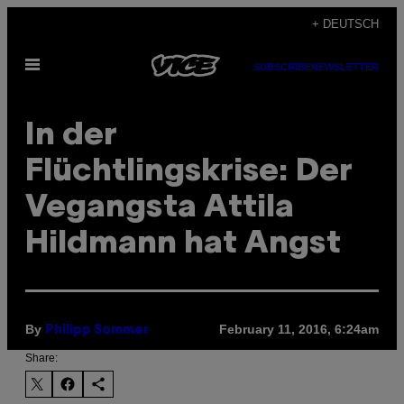
Skip
+ DEUTSCH
to
Open
content
SUBSCRIBE
NEWSLETTER
Menu
In der
Flüchtlingskrise: Der
Vegangsta Attila
Hildmann hat Angst
By
February 11, 2016, 6:24am
Philipp Sommer
Share: