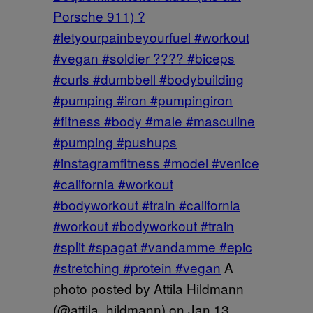
Porsche 911) ?
#letyourpainbeyourfuel #workout
#vegan #soldier ???? #biceps
#curls #dumbbell #bodybuilding
#pumping #iron #pumpingiron
#fitness #body #male #masculine
#pumping #pushups
#instagramfitness #model #venice
#california #workout
#bodyworkout #train #california
#workout #bodyworkout #train
#split #spagat #vandamme #epic
#stretching #protein #vegan
A
photo posted by Attila Hildmann
(@attila_hildmann) on
Jan 13,