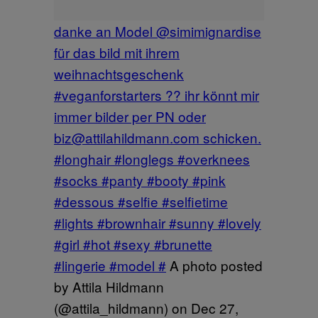
danke an Model @simimignardise
für das bild mit ihrem
weihnachtsgeschenk
#veganforstarters ?? ihr könnt mir
immer bilder per PN oder
biz@attilahildmann.com schicken.
#longhair #longlegs #overknees
#socks #panty #booty #pink
#dessous #selfie #selfietime
#lights #brownhair #sunny #lovely
#girl #hot #sexy #brunette
#lingerie #model #
A photo posted
by Attila Hildmann
(@attila_hildmann) on
Dec 27,