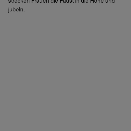
strecken Frauen die Faust in die Höhe und
jubeln.