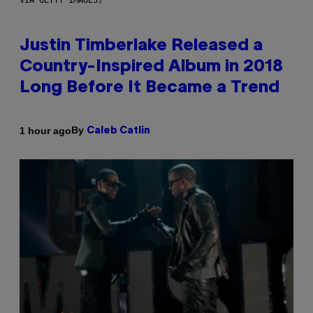
VIA GETTY IMAGES)
Justin Timberlake Released a
Country-Inspired Album in 2018
Long Before It Became a Trend
By
1 hour ago
Caleb Catlin