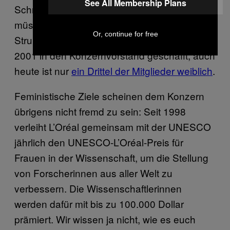
See All Membership Plans
Schmink-Palette zu machen. Doch vielleicht
müsste L’Oréal dann auch an seinen eigenen
Or, continue for free
Strukturen arbeiten: Die erste Frau hat es
2001 in den Konzernvorstand geschafft, auch
heute ist nur
ein Drittel der Mitglieder weiblich
.
Feministische Ziele scheinen dem Konzern
übrigens nicht fremd zu sein: Seit 1998
verleiht L’Oréal gemeinsam mit der UNESCO
jährlich den UNESCO-L’Oréal-Preis für
Frauen in der Wissenschaft, um die Stellung
von Forscherinnen aus aller Welt zu
verbessern. Die Wissenschaftlerinnen
werden dafür mit bis zu 100.000 Dollar
prämiert. Wir wissen ja nicht, wie es euch