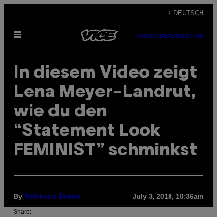
Skip
+ DEUTSCH
to
Open
content
SUBSCRIBE
NEWSLETTER
Menu
In diesem Video zeigt
Lena Meyer-Landrut,
wie du den
“Statement Look
FEMINIST” schminkst
By
July 3, 2018, 10:36am
Rebecca Baden
Share: