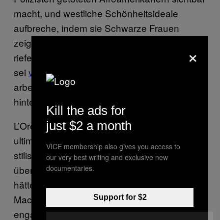
macht, und westliche Schönheitsideale
aufbreche, indem sie Schwarze Frauen
zeige. Aber
auch Beyoncés Statements
×
riefen kein Ende des Patriarchats hervor: Es
sei
vor allem an den Männern
, an sich zu
arbeiten und sexistische Strukturen zu
hinterfragen.
Kill the ads for
just $2 a month
L’Oréal mag seine “Feminist”-Palette nicht zur
ultimativen Waffe gegen den Sexismus
VICE membership also gives you access to
stilisieren. Als milliardenschwerer Konzern mit
our very best writing and exclusive new
documentaries.
über 77.000 Mitarbeitern und Mitarbeiterinnen
hätte das Unternehmen aber zumindest die
Macht, sich für Frauenrechte stärker zu
Support for $2
engagieren, als sie zum Namen einer