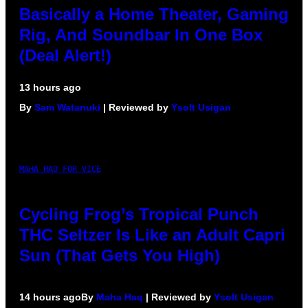
Basically a Home Theater, Gaming
Rig, And Soundbar In One Box
(Deal Alert!)
13 hours ago
By
Sam Watanuki
| Reviewed by
Ysolt Usigan
MAHA HAQ FOR VICE
Cycling Frog’s Tropical Punch
THC Seltzer Is Like an Adult Capri
Sun (That Gets You High)
14 hours ago
By
Maha Haq
| Reviewed by
Ysolt Usigan