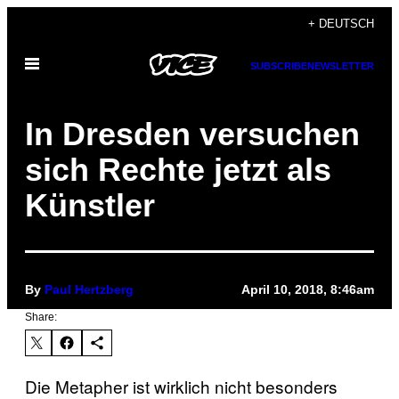
Skip
+ DEUTSCH
to
Open
content
SUBSCRIBE
NEWSLETTER
Menu
In Dresden versuchen
sich Rechte jetzt als
Künstler
By
Paul Hertzberg
April 10, 2018, 8:46am
Share:
Die Metapher ist wirklich nicht besonders