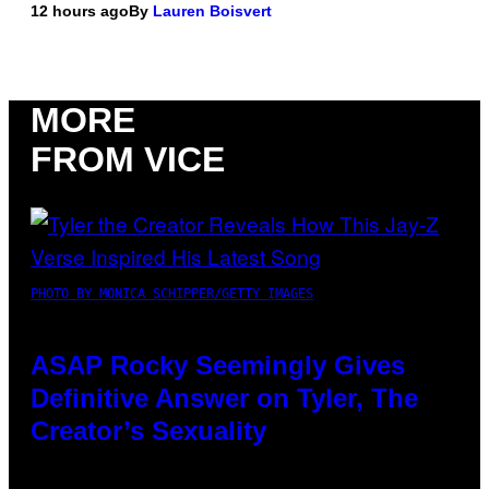
12 hours ago
By
Lauren Boisvert
MORE
FROM VICE
PHOTO BY MONICA SCHIPPER/GETTY IMAGES
ASAP Rocky Seemingly Gives
Definitive Answer on Tyler, The
Creator’s Sexuality