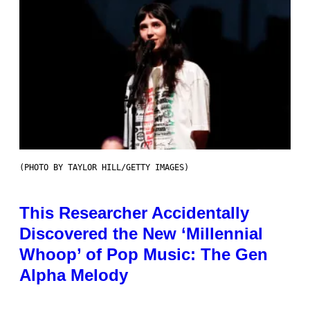
(PHOTO BY TAYLOR HILL/GETTY IMAGES)
This Researcher Accidentally
Discovered the New ‘Millennial
Whoop’ of Pop Music: The Gen
Alpha Melody