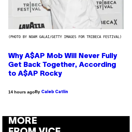
(PHOTO BY NOAM GALAI/GETTY IMAGES FOR TRIBECA FESTIVAL)
Why A$AP Mob Will Never Fully
Get Back Together, According
to A$AP Rocky
By
14 hours ago
Caleb Catlin
MORE
FROM VICE