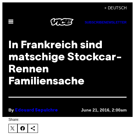
Skip
+ DEUTSCH
to
Open
content
SUBSCRIBE
NEWSLETTER
Menu
In Frankreich sind
matschige Stockcar-
Rennen
Familiensache
By
June 21, 2016, 2:00am
Edouard Sepulchre
Share: