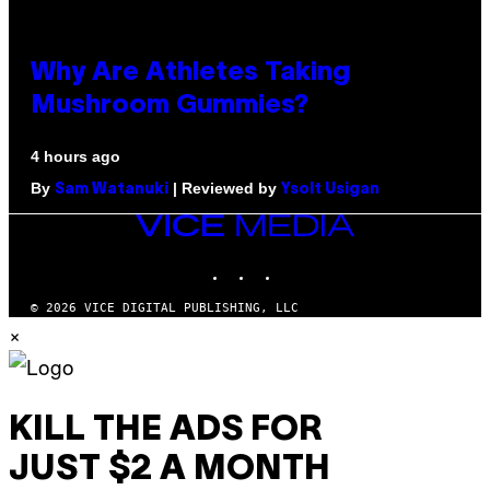
Why Are Athletes Taking
Mushroom Gummies?
4 hours ago
By
| Reviewed by
Sam Watanuki
Ysolt Usigan
VICE
MEDIA
INSTAGRAM
TIKTOK
YOUTUBE
© 2026 VICE DIGITAL PUBLISHING, LLC
×
KILL THE ADS FOR
JUST $2 A MONTH