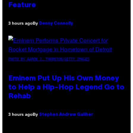
Feature
By
3 hours ago
Denny Connolly
PHOTO BY AARON J. THORNTON/GETTY IMAGES
Eminem Put Up His Own Money
to Help a Hip-Hop Legend Go to
Rehab
By
3 hours ago
Stephen Andrew Galiher