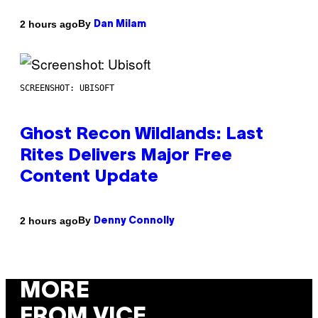
By
2 hours ago
Dan Milam
SCREENSHOT: UBISOFT
Ghost Recon Wildlands: Last
Rites Delivers Major Free
Content Update
By
2 hours ago
Denny Connolly
MORE
FROM VICE