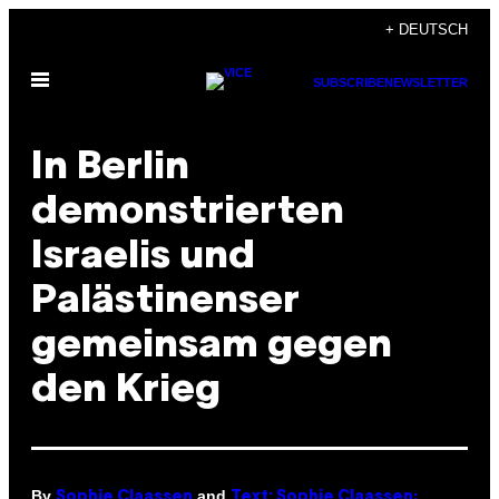
Skip
+ DEUTSCH
to
Open
content
SUBSCRIBE
NEWSLETTER
Menu
In Berlin
demonstrierten
Israelis und
Palästinenser
gemeinsam gegen
den Krieg
By
and
Sophie Claassen
Text: Sophie Claassen;