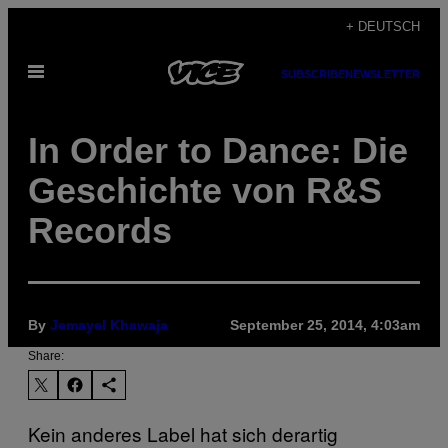
Skip
+ DEUTSCH
to
Open
content
SUBSCRIBE
NEWSLETTER
Menu
In Order to Dance: Die
Geschichte von R&S
Records
By
Jemayel Khawaja
September 25, 2014, 4:03am
Share:
Kein anderes Label hat sich derartig