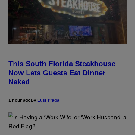
This South Florida Steakhouse
Now Lets Guests Eat Dinner
Naked
1 hour ago
By
Luis Prada