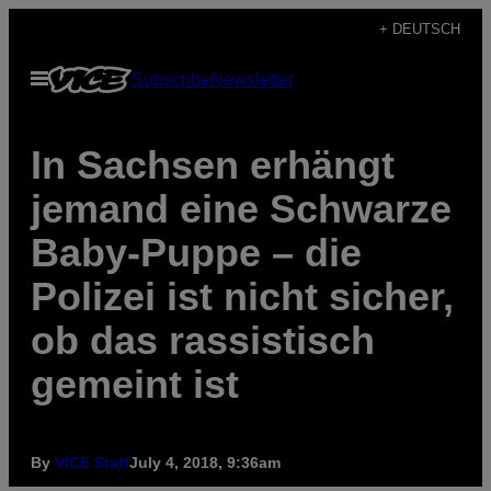
Skip
+ DEUTSCH
to
Open
Subscribe
Newsletter
content
Menu
In Sachsen erhängt
jemand eine Schwarze
Baby-Puppe – die
Polizei ist nicht sicher,
ob das rassistisch
gemeint ist
By
VICE Staff
July 4, 2018, 9:36am