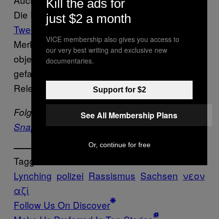
Kill the ads for
Die Polizei Sachsen reagierte auf einen
just $2 a month
Tweet
des
-Autors Henrik
Störungsmelder
VICE membership also gives you access to
Merker mit den Worten: “Wir treffen eine
our very best writing and exclusive new
objektive Einschätzung hinsichtlich einer
documentaries.
gefahrenabwehr- oder strafrechtlichen
Relevanz.”
Support for $2
Folge VICE auf
Facebook
,
Instagram
und
See All Membership Plans
Snapchat
.
Or, continue for free
Tagged:
Lynching
polizei
Rassismus
Sachsen
νεον
αζί
Follow Us On Discover