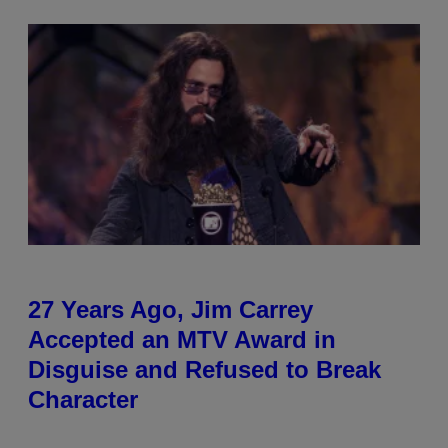
27 Years Ago, Jim Carrey
Accepted an MTV Award in
Disguise and Refused to Break
Character