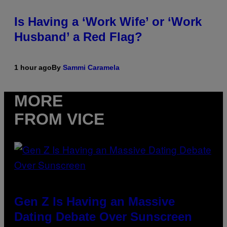
Is Having a ‘Work Wife’ or ‘Work
Husband’ a Red Flag?
1 hour ago
By
Sammi Caramela
MORE
FROM VICE
Gen Z Is Having an Massive
Dating Debate Over Sunscreen