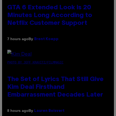
GTA 6 Extended Look is 20
Minutes Long According to
Netflix Customer Support
By
7 hours ago
Brent Koepp
PHOTO BY JEFF KRAVITZ/FILMMAGIC
The Set of Lyrics That Still Give
Kim Deal Firsthand
Embarrassment Decades Later
By
8 hours ago
Lauren Boisvert