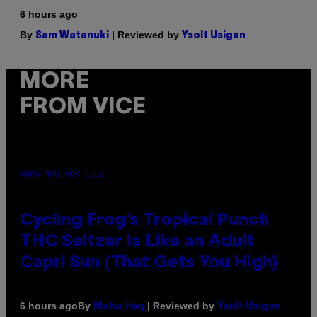
6 hours ago
By
| Reviewed by
Sam Watanuki
Ysolt Usigan
MORE
FROM VICE
MAHA HAQ FOR VICE
Cycling Frog’s Tropical Punch
THC Seltzer Is Like an Adult
Capri Sun (That Gets You High)
By
| Reviewed by
6 hours ago
Maha Haq
Ysolt Usigan