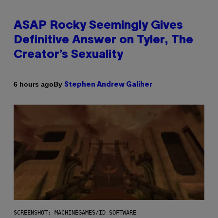
ASAP Rocky Seemingly Gives
Definitive Answer on Tyler, The
Creator’s Sexuality
By
6 hours ago
Stephen Andrew Galiher
SCREENSHOT: MACHINEGAMES/ID SOFTWARE