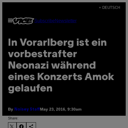
Skip
+ DEUTSCH
to
Open
Subscribe
Newsletter
content
Menu
In Vorarlberg ist ein
vorbestrafter
Neonazi während
eines Konzerts Amok
gelaufen
By
May 23, 2016, 9:30am
Noisey Staff
Share: