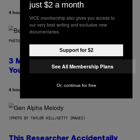
just $2 a month
By
4 hours ago
Dan Milam
VICE membership also gives you access to
our very best writing and exclusive new
documentaries.
PHOTO BY KEVIN WINTER/GETTY IMAGES FOR RADIO DISNEY
Support for $2
3 Millennial Anthems That Make
See All Membership Plans
You Think of Your Best Friend
Or, continue for free
By
4 hours ago
Lauren Boisvert
(PHOTO BY TAYLOR HILL/GETTY IMAGES)
This Researcher Accidentally