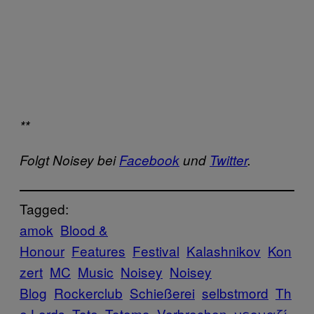
**
Folgt Noisey bei
Facebook
und
Twitter
.
Tagged:
amok
Blood &
Honour
Features
Festival
Kalashnikov
Kon
zert
MC
Music
Noisey
Noisey
Blog
Rockerclub
Schießerei
selbstmord
Th
e Lords
Tote
Totemo
Verbrechen
νεοναζί