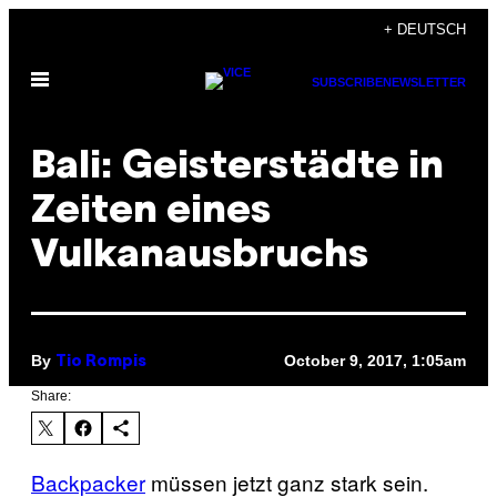
Skip
+ DEUTSCH
to
Open
content
SUBSCRIBE
NEWSLETTER
Menu
Bali: Geisterstädte in
Zeiten eines
Vulkanausbruchs
By
October 9, 2017, 1:05am
Tio Rompis
Share:
Backpacker
müssen jetzt ganz stark sein.