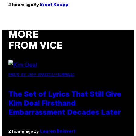
By
2 hours ago
Brent Koepp
MORE
FROM VICE
PHOTO BY JEFF KRAVITZ/FILMMAGIC
The Set of Lyrics That Still Give
Kim Deal Firsthand
Embarrassment Decades Later
By
2 hours ago
Lauren Boisvert