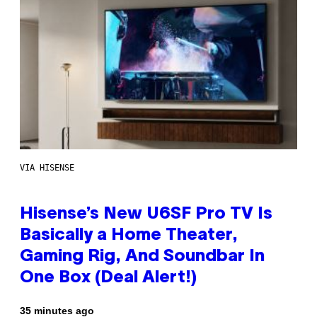
VIA HISENSE
Hisense’s New U6SF Pro TV Is
Basically a Home Theater,
Gaming Rig, And Soundbar In
One Box (Deal Alert!)
35 minutes ago