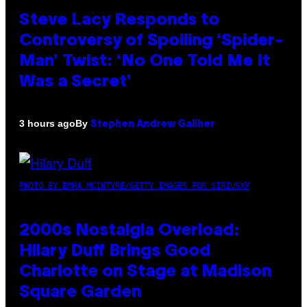
Steve Lacy Responds to
Controversy of Spoiling ‘Spider-
Man’ Twist: ‘No One Told Me It
Was a Secret’
By
3 hours ago
Stephen Andrew Galiher
PHOTO BY EMMA MCINTYRE/GETTY IMAGES FOR SIRIUSXM
2000s Nostalgia Overload:
Hilary Duff Brings Good
Charlotte on Stage at Madison
Square Garden