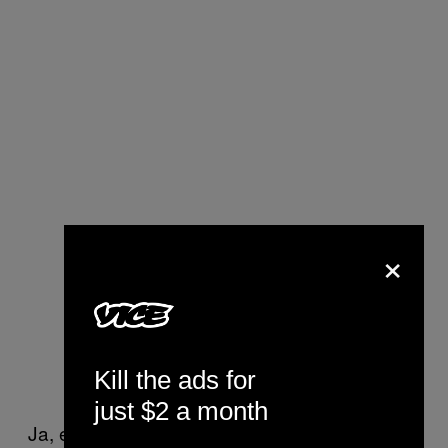
×
Kill the ads for
just $2 a month
Ja, es gab Aliens, nein, sie waren nicht das,