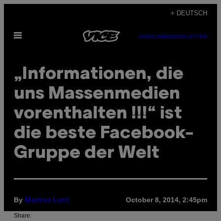
Skip
+ DEUTSCH
to
Open
content
SUBSCRIBE
NEWSLETTER
Menu
„Informationen, die
uns Massenmedien
vorenthalten !!!“ ist
die beste Facebook-
Gruppe der Welt
By
October 8, 2014, 2:45pm
Markus Lust
Share: