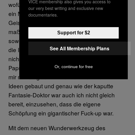
VICE membership also gives you access to
wofür wir sie hielten, sondern so etwas wie
our very best writing and exclusive new
ein Materie-Abdruck von höheren
documentaries.
Geistbesuchern und ja, ihre Invasion hatte
maßgeblich mit einer Unterwanderung
Support for $2
sowohl der USA als auch Russlands durch
See All Membership Plans
die Illuminati zu tun (obwohl es beide Länder
nicht wirklich gab und eigentlich der damalige
Papst die Fäden in der Hand hatte). Ich hatte
Or, continue for free
mir mein eigenes Frankenstein-Monster aus
Ideen gebaut und genau wie der kaputte
Fantasie-Doktor war auch ich nicht gleich
bereit, einzusehen, dass die eigene
Schöpfung ein gigantischer Fuck-up war.
Mit dem neuen Wunderwerkzeug des