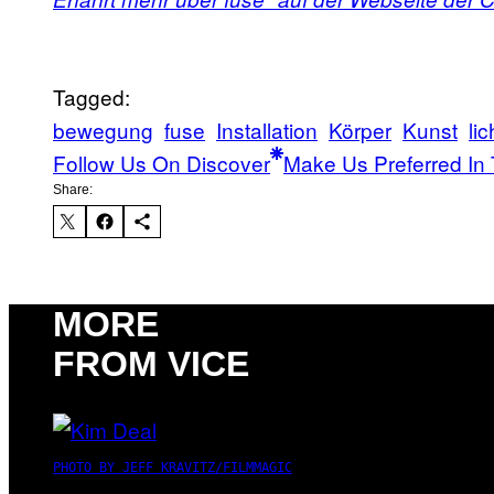
Tagged:
bewegung
fuse
Installation
Körper
Kunst
lic
Follow Us On Discover
Make Us Preferred In 
Share:
MORE
FROM VICE
PHOTO BY JEFF KRAVITZ/FILMMAGIC