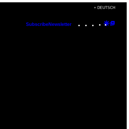
+ DEUTSCH
Instagram
TikTok
YouTube
Google
Googl
Subscribe
Newsletter
Discover
Top
Posts