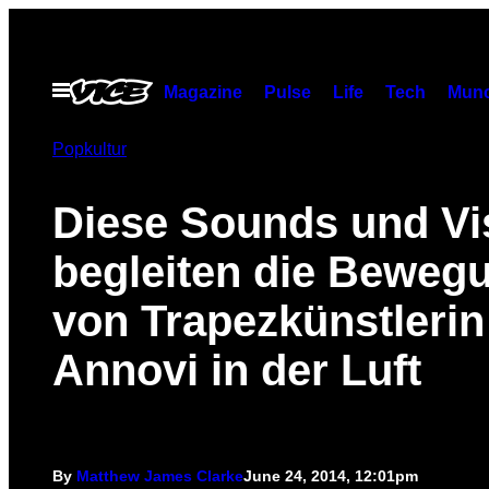
Skip
to
content
Open
Magazine
Pulse
Life
Tech
Munc
Menu
Popkultur
Diese Sounds und Vi
begleiten die Beweg
von Trapezkünstlerin
Annovi in der Luft
By
Matthew James Clarke
June 24, 2014, 12:01pm