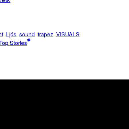
ht
Ljós
sound
trapez
VISUALS
Top Stories