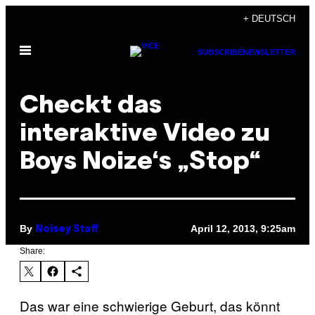
Skip
+ DEUTSCH
to
Open
content
SUBSCRIBE
NEWSLETTER
Menu
Checkt das
interaktive Video zu
Boys Noize‘s „Stop“
By
April 12, 2013, 9:25am
Noisey Staff
Share:
Das war eine schwierige Geburt, das könnt