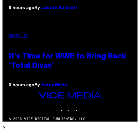
By
6 hours ago
Lauren Boisvert
PHOTO: E!
It’s Time for WWE to Bring Back
‘Total Divas’
By
6 hours ago
Haley Miller
VICE
MEDIA
INSTAGRAM
TIKTOK
YOUTUBE
© 2026 VICE DIGITAL PUBLISHING, LLC
×