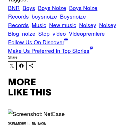
BNR
Boys
Boys Noize
Boys Noize
Records
boysnoize
Boysnoize
Records
Music
New music
Noisey
Noisey
Blog
noize
Stop
video
Videopremiere
Follow Us On Discover
Make Us Preferred In Top Stories
Share:
MORE
LIKE THIS
SCREENSHOT: NETEASE