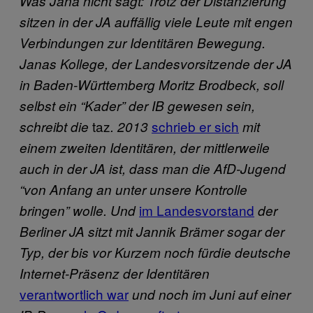
Was Jana nicht sagt:
Trotz der Distanzierung
sitzen in der
JA
auffällig viele Leute mit engen
Verbindungen zur Identitären Bewegung.
Janas Kollege, der Landesvorsitzende der
JA
in Baden-Württemberg Moritz Brodbeck, soll
selbst ein “Kader” der IB gewesen sein,
taz
schrieb er sich
schreibt die
. 2013
mit
einem zweiten Identitären, der mittlerweile
auch in der JA ist, dass man die AfD-Jugend
“von Anfang an unter unsere Kontrolle
im Landesvorstand
bringen” wolle. Und
der
Berliner
JA
sitzt mit Jannik Brämer sogar der
Typ, der bis vor Kurzem noch für
die deutsche
Internet-Präsenz der Identitären
verantwortlich war
und noch im Juni auf einer