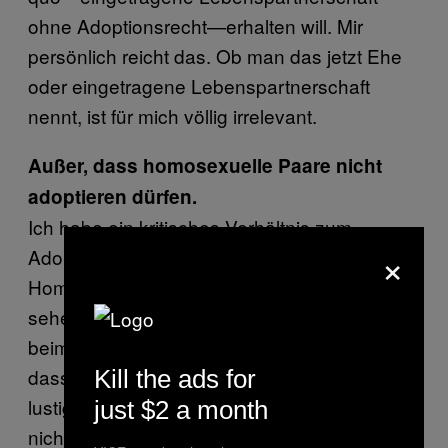
ohne Adoptionsrecht—erhalten will. Mir
persönlich reicht das. Ob man das jetzt Ehe
oder eingetragene Lebenspartnerschaft
nennt, ist für mich völlig irrelevant.
Außer, dass homosexuelle Paare nicht
adoptieren dürfen.
Ich habe ein kritisches Verhältnis zum
×
Adoptionsrecht. Ich weiß, dass es
Homosexuelle bei uns gibt, die das anders
sehen und eine Gleichstellung wollen. Aber
beim Adoptionsrecht geht es nicht darum,
dass jeder einfach adoptieren kann, wie er
Kill the ads for
lustig ist. Das hat in meinen Augen auch
just $2 a month
nichts mit Diskriminierung zu tun. Man muss