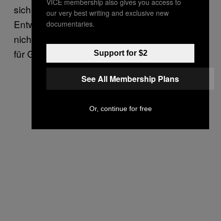
VICE membership also gives you access to
sich eben anschauen, ob es für die
our very best writing and exclusive new
Entwicklung eines Kindes wichtig ist oder
documentaries.
nicht, dass es Vater und Mutter als Vorbilder
für Geschlechterrollen hat
Support for $2
See All Membership Plans
Or, continue for free