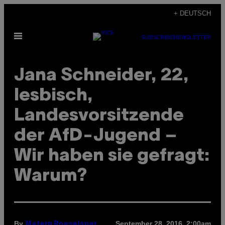
Skip
+ DEUTSCH
to
Open
content
SUBSCRIBE
NEWSLETTER
Menu
Jana Schneider, 22,
lesbisch,
Landesvorsitzende
der AfD-Jugend –
Wir haben sie gefragt:
Warum? ​
By
September 28, 2016, 2:00am
Matern Boeselager