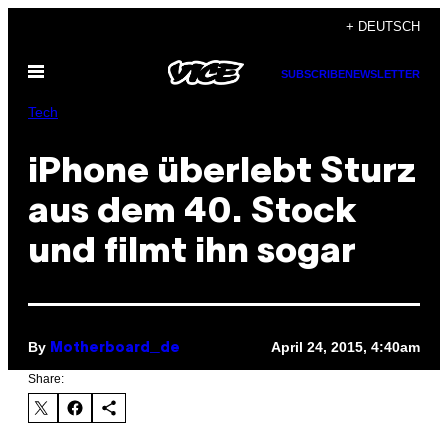
Skip
+ DEUTSCH
to
Open
content
SUBSCRIBE
NEWSLETTER
Menu
Tech
iPhone überlebt Sturz
aus dem 40. Stock
und filmt ihn sogar
By
April 24, 2015, 4:40am
Motherboard_de
Share: