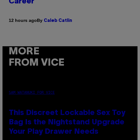
Career
By
12 hours ago
Caleb Catlin
MORE
FROM VICE
SAM WATANUKI FOR VICE
This Discreet Lockable Sex Toy
Bag Is the Nightstand Upgrade
Your Play Drawer Needs