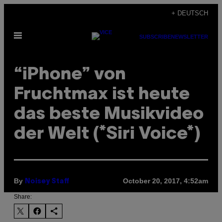
Skip
+ DEUTSCH
to
Open
content
SUBSCRIBE
NEWSLETTER
Menu
“iPhone” von
Fruchtmax ist heute
das beste Musikvideo
der Welt (*Siri Voice*)
By
October 20, 2017, 4:52am
Noisey Staff
Share: