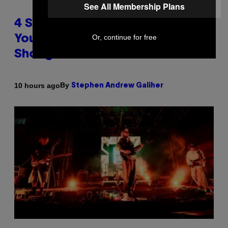
See All Membership Plans
4 Shoegaze Songs to Listen to if
Or, continue for free
You Don’t Know if You Like
Shoegaze
By
10 hours ago
Stephen Andrew Galiher