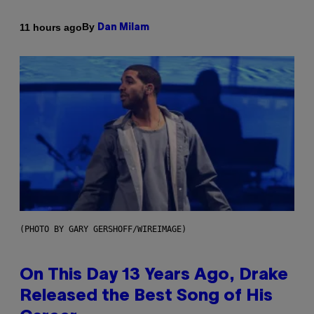
By
11 hours ago
Dan Milam
(PHOTO BY GARY GERSHOFF/WIREIMAGE)
On This Day 13 Years Ago, Drake
Released the Best Song of His