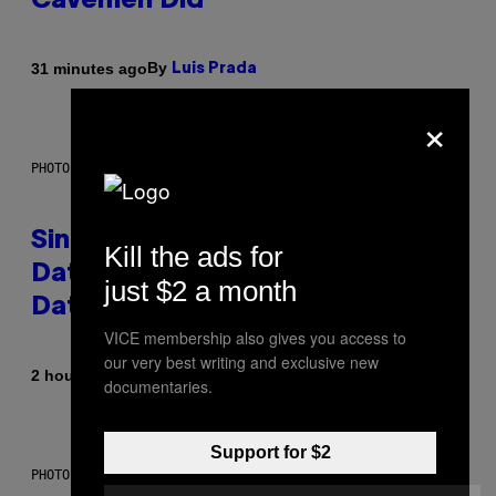
Cavemen Did
By
31 minutes ago
Luis Prada
×
PHOTO: PIXELSEFFECT / GETTY IMAGES
Singles Are Ditching Expensive
Kill the ads for
Dates for ‘Infladating,’ and a
just $2 a month
Dating Expert Has Thoughts
VICE membership also gives you access to
our very best writing and exclusive new
By
2 hours ago
Sammi Caramela
documentaries.
Support for $2
PHOTO BY SCOTT LEGATO/GETTY IMAGES