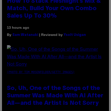
How To Stack Fleshlight’s Mix &
Match, Build Your Own Combo
Sales Up To 30%
13 hours ago
By
| Reviewed by
Sam Watanuki
Ysolt Usigan
(PHOTO BY TIM MOSENFELDER/GETTY IMAGES)
So, Uh, One of the Songs of the
Summer Was Made With AI After
All—and the Artist Is Not Sorry