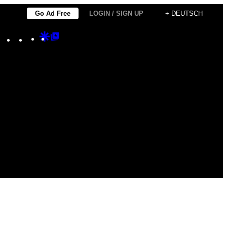
Go Ad Free
LOGIN / SIGN UP
+ DEUTSCH
Instagram
TikTok
YouTube
Google
Google
Discover
Top
Posts