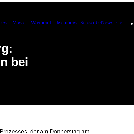
ies
Music
Waypoint
Members
Subscribe
Newsletter
rg:
n bei
IS-Prozesses, der am Donnerstag am