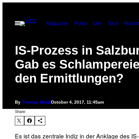
Skip
to
Open
Magazine
Pulse
Life
Tech
Munch
content
Menu
IS-Prozess in Salzbu
Gab es Schlampereie
den Ermittlungen?
By
Thomas Hoisl
October 4, 2017, 11:45am
Share:
Es ist das zentrale Indiz in der Anklage des 