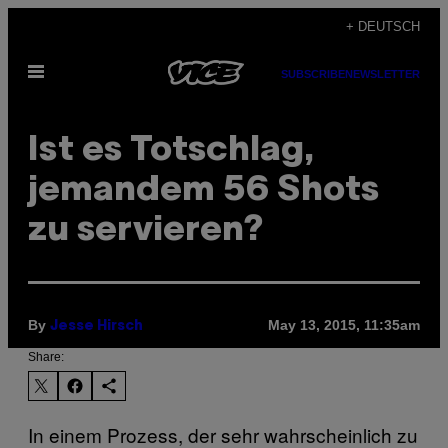
Skip
+ DEUTSCH
to
Open
content
SUBSCRIBE
NEWSLETTER
Menu
Ist es Totschlag,
jemandem 56 Shots
zu servieren?
By
May 13, 2015, 11:35am
Jesse Hirsch
Share:
In einem Prozess, der sehr wahrscheinlich zu