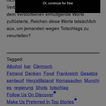
Or, continue for free
Verbrechen des Barbesitzers war, dass er
dem Verstorbenen ermutigende Worte
zuflüsterte. Reichen diese Worte tatsächlich
aus, um jemanden wegen Totschlags zu
verurteilen?
Tagged:
Alkohol
bar
Clermont-
Ferrand
Denken
Food
Frankreich
Gesetze
sentwurf
Herzstillstand
Komasaufen
Munchi
es
regierung
Shots
totschlag
Follow Us On Discover
Make Us Preferred In Top Stories