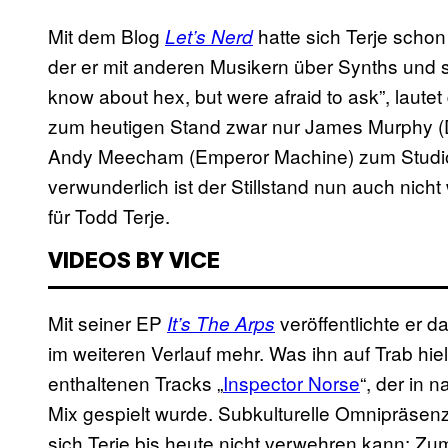
Mit dem Blog
hatte sich Terje schon 
Let’s Nerd
der er mit anderen Musikern über Synths und 
know about hex, but were afraid to ask”, lautet 
zum heutigen Stand zwar nur James Murphy (
Andy Meecham (Emperor Machine) zum Studio
verwunderlich ist der Stillstand nun auch nicht
für Todd Terje.
VIDEOS BY VICE
Mit seiner EP
veröffentlichte er 
It’s The Arps
im weiteren Verlauf mehr. Was ihn auf Trab hie
enthaltenen Tracks „
Inspector Norse
“, der in 
Mix gespielt wurde. Subkulturelle Omnipräsenz
sich Terje bis heute nicht verwehren kann: Zu