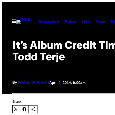
Skip
to
content
Open
Magazine
Pulse
Life
Tech
M
Menu
It’s Album Credit Ti
Todd Terje
By
April 4, 2014, 9:00am
Walter W. Wacht
Share: