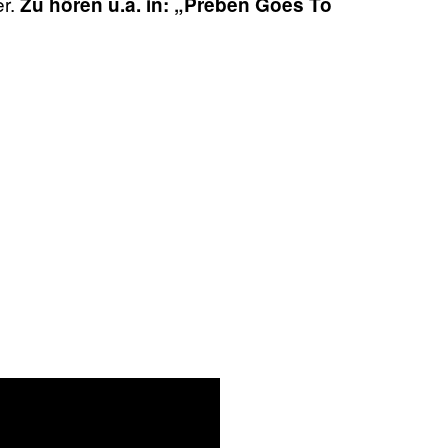
er.
Zu hören u.a. in: „Preben Goes To