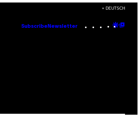
+ DEUTSCH
Instagram
TikTok
YouTube
Google
Goog
Subscribe
Newsletter
Discove
Top
Posts