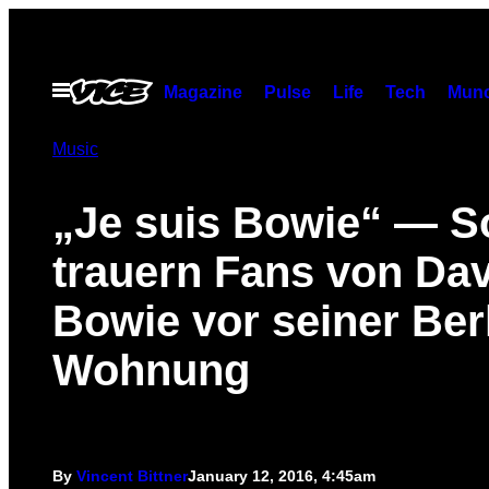
Skip
to
content
Open
Magazine
Pulse
Life
Tech
Munc
Menu
Music
„Je suis Bowie“ — S
trauern Fans von Dav
Bowie vor seiner Ber
Wohnung
By
Vincent Bittner
January 12, 2016, 4:45am