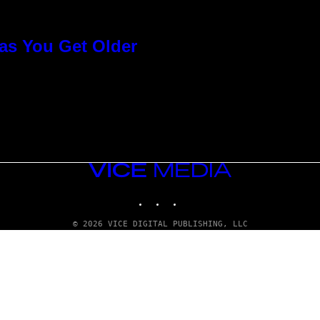
as You Get Older
VICE
MEDIA
INSTAGRAM
TIKTOK
YOUTUBE
© 2026 VICE DIGITAL PUBLISHING, LLC