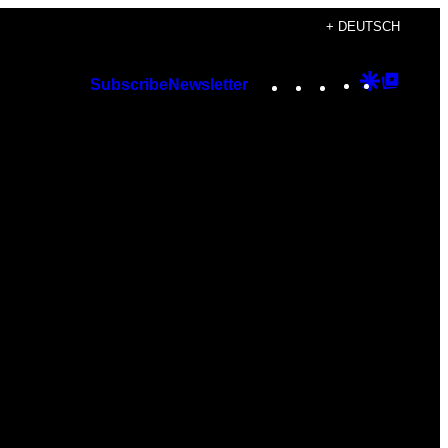
+ DEUTSCH
Instagram
TikTok
YouTube
Google
Googl
Subscribe
Newsletter
Discover
Top
Posts