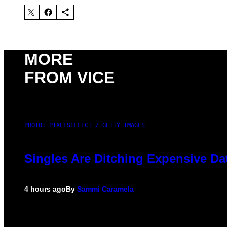
MORE
FROM VICE
PHOTO: PIXELSEFFECT / GETTY IMAGES
Singles Are Ditching Expensive Dat
4 hours ago
By
Sammi Caramela