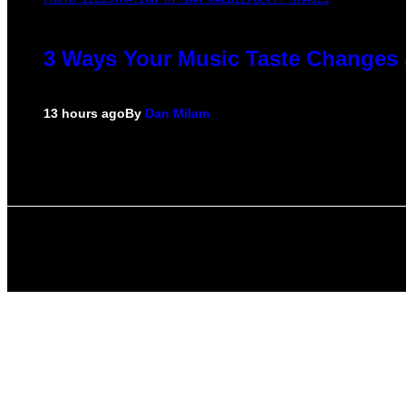
3 Ways Your Music Taste Changes 
13 hours ago
By
Dan Milam