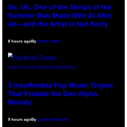
So, Uh, One of the Songs of the
Summer Was Made With AI After
All—and the Artist Is Not Sorry
8 hours ago
By
Caleb Catlin
(PHOTO BY MARC BROUSSELY/REDFERNS)
3 Insufferable Pop Music Tropes
That Predate the Gen Alpha
Melody
9 hours ago
By
Lauren Boisvert