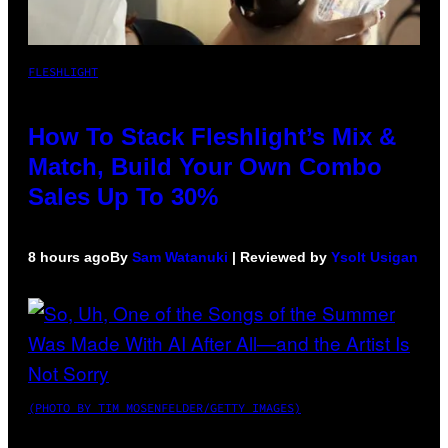
FLESHLIGHT
How To Stack Fleshlight’s Mix &
Match, Build Your Own Combo
Sales Up To 30%
8 hours ago
By
Sam Watanuki
| Reviewed by
Ysolt Usigan
(PHOTO BY TIM MOSENFELDER/GETTY IMAGES)