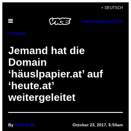
Skip
+ DEUTSCH
to
Open
content
SUBSCRIBE
NEWSLETTER
Menu
Popkultur
Jemand hat die
Domain
‘häuslpapier.at’ auf
‘heute.at’
weitergeleitet
By
VICE Staff
October 23, 2017, 6:54am