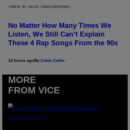
(PHOTO BY DAVID CORIO/REDFERNS)
No Matter How Many Times We
Listen, We Still Can’t Explain
These 4 Rap Songs From the 90s
12 hours ago
By
Caleb Catlin
MORE
FROM VICE
SCREENSHOT: UBISOFT