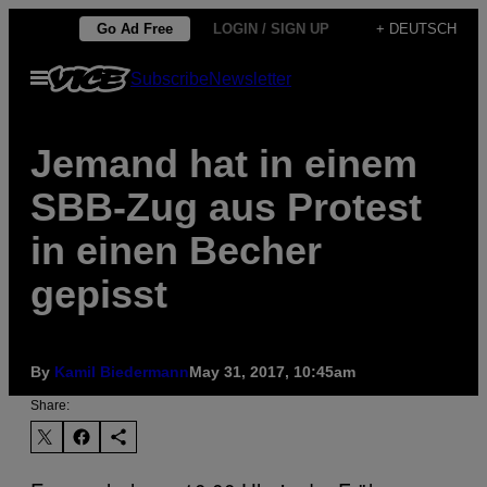
Skip
Go Ad Free
LOGIN / SIGN UP
+ DEUTSCH
to
Open
Subscribe
Newsletter
content
Menu
Jemand hat in einem
SBB-Zug aus Protest
in einen Becher
gepisst
By
Kamil Biedermann
May 31, 2017, 10:45am
Share: