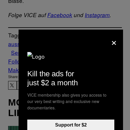
Blase.
Folge VICE auf
Facebook
und
Instagram
.
Tagged:
×
ausraster
Eisenbahn
Pisse
SBB
Schweiz
Servicewüste
Urin
Follow Us On Discover
Make Us Preferred In Top Stories
Kill the ads for
Share:
just $2 a month
VICE membership also gives you access to
MORE
our very best writing and exclusive new
documentaries.
LIKE THIS
Support for $2