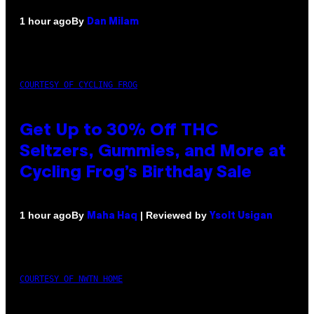
By
1 hour ago
Dan Milam
COURTESY OF CYCLING FROG
Get Up to 30% Off THC
Seltzers, Gummies, and More at
Cycling Frog’s Birthday Sale
By
| Reviewed by
1 hour ago
Maha Haq
Ysolt Usigan
COURTESY OF NWTN HOME