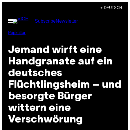
Skip
+ DEUTSCH
to
Open
Subscribe
Newsletter
content
Menu
Popkultur
Jemand wirft eine
Handgranate auf ein
deutsches
Flüchtlingsheim – und
besorgte Bürger
wittern eine
Verschwörung