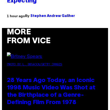
Expecting
By
1 hour ago
Stephen Andrew Galiher
MORE
FROM VICE
PHOTO BY L. BUSACCA/GETTY IMAGES
28 Years Ago Today, an Iconic
1998 Music Video Was Shot at
the Birthplace of a Genre-
Defining Film From 1978