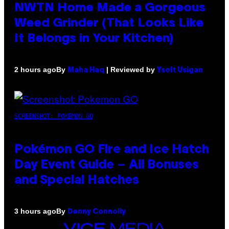
NWTN Home Made a Gorgeous
Weed Grinder (That Looks Like
It Belongs in Your Kitchen)
By
| Reviewed by
2 hours ago
Maha Haq
Ysolt Usigan
SCREENSHOT: POKEMON GO
Pokémon GO Fire and Ice Hatch
Day Event Guide – All Bonuses
and Special Hatches
By
3 hours ago
Denny Connolly
VICE