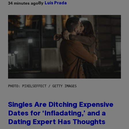
By
34 minutes ago
Luis Prada
PHOTO: PIXELSEFFECT / GETTY IMAGES
Singles Are Ditching Expensive
Dates for ‘Infladating,’ and a
Dating Expert Has Thoughts