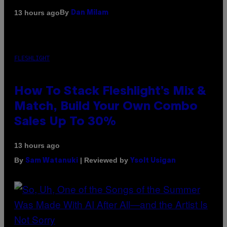
By
13 hours ago
Dan Milam
FLESHLIGHT
How To Stack Fleshlight’s Mix &
Match, Build Your Own Combo
Sales Up To 30%
13 hours ago
By
| Reviewed by
Sam Watanuki
Ysolt Usigan