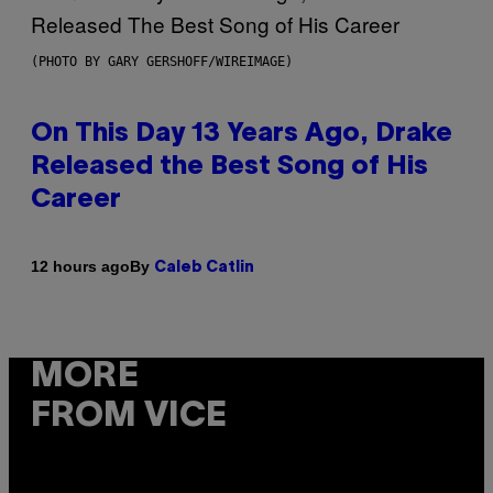
(PHOTO BY GARY GERSHOFF/WIREIMAGE)
On This Day 13 Years Ago, Drake
Released the Best Song of His
Career
By
12 hours ago
Caleb Catlin
MORE
FROM VICE