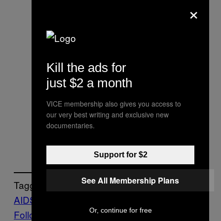
×
Kill the ads for
just $2 a month
VICE membership also gives you access to
our very best writing and exclusive new
documentaries.
Support for $2
See All Membership Plans
Tagged:
AIDS
Fotos
kuba
Punks
Reisen
Vice Blog
Or, continue for free
Follow Us On Discover