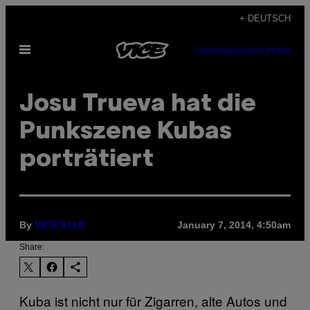
Skip
+ DEUTSCH
to
Open
content
SUBSCRIBE
NEWSLETTER
Menu
Josu Trueva hat die
Punkszene Kubas
porträtiert
By
January 7, 2014, 4:50am
VICE Staff
Share:
Kuba ist nicht nur für Zigarren, alte Autos und