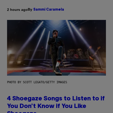
By
2 hours ago
Sammi Caramela
PHOTO BY SCOTT LEGATO/GETTY IMAGES
4 Shoegaze Songs to Listen to if
You Don’t Know if You Like