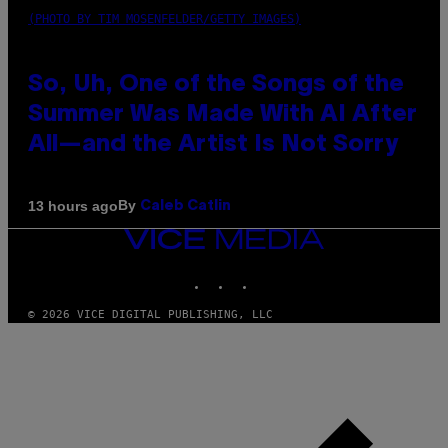
(PHOTO BY TIM MOSENFELDER/GETTY IMAGES)
So, Uh, One of the Songs of the
Summer Was Made With AI After
All—and the Artist Is Not Sorry
By
13 hours ago
Caleb Catlin
VICE
MEDIA
INSTAGRAM
TIKTOK
YOUTUBE
© 2026 VICE DIGITAL PUBLISHING, LLC