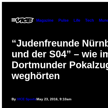
Skip
to
content
Open
Magazine
Pulse
Life
Tech
Munc
Menu
“Judenfreunde Nürn
und der S04” – wie i
Dortmunder Pokalzug
weghörten
By
VICE Sports
May 23, 2016, 9:10am