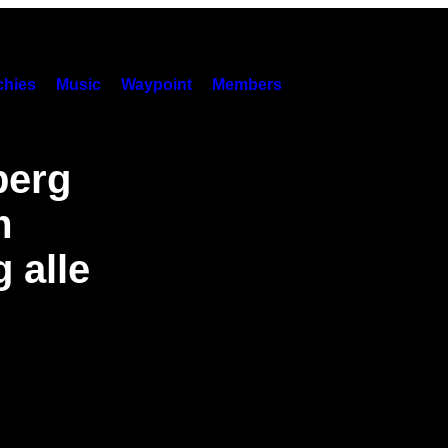
hies
Music
Waypoint
Members
berg
m
 alle