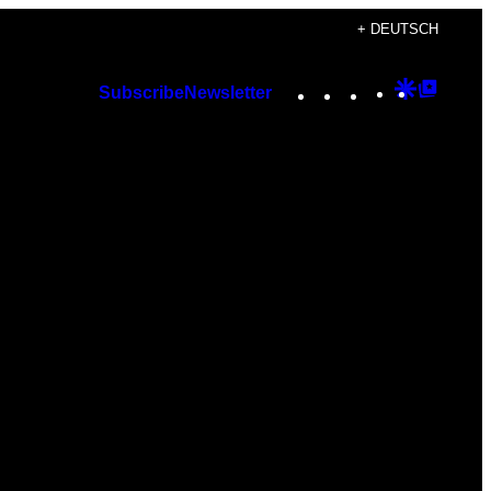
+ DEUTSCH
Instagram
TikTok
YouTube
Google
Googl
Subscribe
Newsletter
Discover
Top
Posts