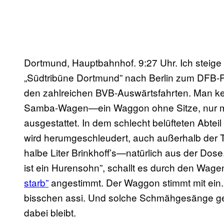
Dortmund, Hauptbahnhof. 9:27 Uhr. Ich steig
„Südtribüne Dortmund” nach Berlin zum DFB-Po
den zahlreichen BVB-Auswärtsfahrten. Man ken
Samba-Wagen—ein Waggon ohne Sitze, nur mit 
ausgestattet. In dem schlecht belüfteten Abtei
wird herumgeschleudert, auch außerhalb der Toi
halbe Liter Brinkhoff’s—natürlich aus der Dose.
ist ein Hurensohn”, schallt es durch den Wag
starb”
angestimmt. Der Waggon stimmt mit ein. A
bisschen assi. Und solche Schmähgesänge g
dabei bleibt.