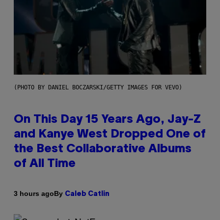
(PHOTO BY DANIEL BOCZARSKI/GETTY IMAGES FOR VEVO)
On This Day 15 Years Ago, Jay-Z
and Kanye West Dropped One of
the Best Collaborative Albums
of All Time
By
3 hours ago
Caleb Catlin