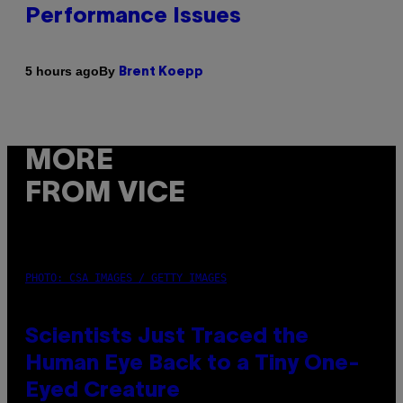
Performance Issues
By
5 hours ago
Brent Koepp
MORE
FROM VICE
PHOTO: CSA IMAGES / GETTY IMAGES
Scientists Just Traced the
Human Eye Back to a Tiny One-
Eyed Creature