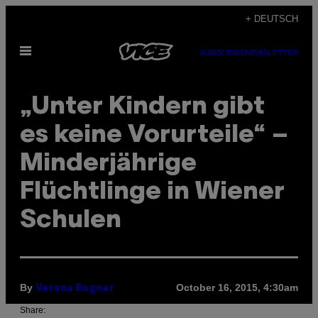
Skip
+ DEUTSCH
to
Open
content
SUBSCRIBE
NEWSLETTER
Menu
„Unter Kindern gibt
es keine Vorurteile“ –
Minderjährige
Flüchtlinge in Wiener
Schulen
By
October 16, 2015, 4:30am
Verena Bogner
Share: