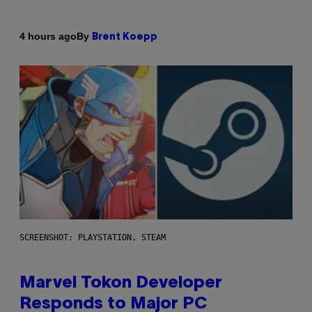
By
4 hours ago
Brent Koepp
SCREENSHOT: PLAYSTATION, STEAM
Marvel Tokon Developer
Responds to Major PC