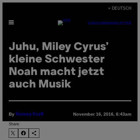
Skip
+ DEUTSCH
to
Open
content
SUBSCRIBE
NEWSLETTER
Menu
Juhu, Miley Cyrus’
kleine Schwester
Noah macht jetzt
auch Musik
By
November 16, 2016, 6:43am
Noisey Staff
Share: