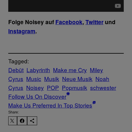
Folge Noisey auf
Facebook
,
Twitter
und
Instagram
.
Tagged:
Debüt
Labyrinth
Make me Cry
Miley
Cyrus
Music
Musik
Neue Musik
Noah
Cyrus
Noisey
POP
Popmusik
schwester
Follow Us On Discover
Make Us Preferred In Top Stories
Share: