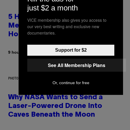
just $2 a month
5 Hip-Hop Songs That Are Most
VICE membership also gives you access to
Memorable for Their Classic
our very best writing and exclusive new
documentaries.
Hooks
Support for $2
By
9 hours ago
Caleb Catlin
See All Membership Plans
PHOTO: NASA; DR PIXEL / GETTY IMAGES
Or, continue for free
Why NASA Wants to Send a
Laser-Powered Drone Into
Caves Beneath the Moon