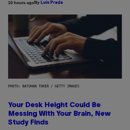
By
10 hours ago
Luis Prada
PHOTO: BATUHAN TOKER / GETTY IMAGES
Your Desk Height Could Be
Messing With Your Brain, New
Study Finds