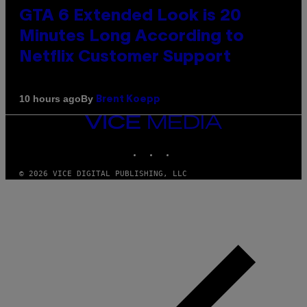
GTA 6 Extended Look is 20
Minutes Long According to
Netflix Customer Support
By
10 hours ago
Brent Koepp
VICE
MEDIA
INSTAGRAM
TIKTOK
YOUTUBE
© 2026 VICE DIGITAL PUBLISHING, LLC