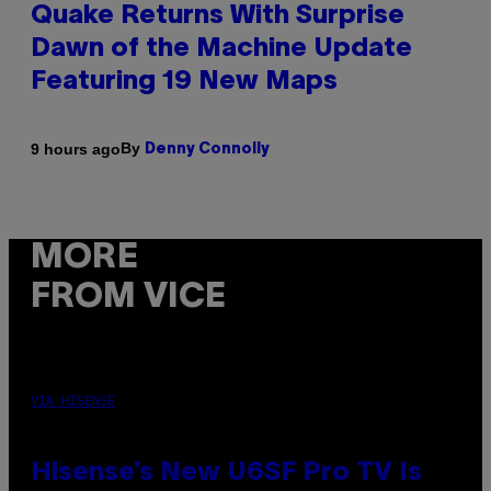
Quake Returns With Surprise
Dawn of the Machine Update
Featuring 19 New Maps
By
9 hours ago
Denny Connolly
MORE
FROM VICE
VIA HISENSE
Hisense’s New U6SF Pro TV Is