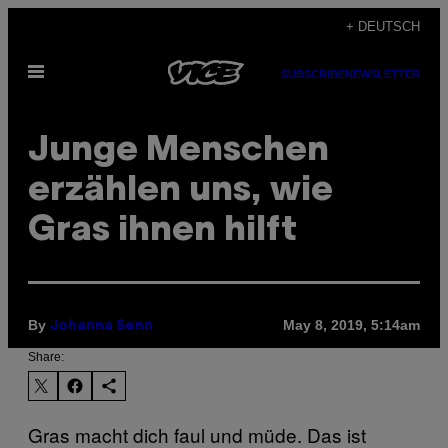
Skip
+ DEUTSCH
to
Open
content
SUBSCRIBE
NEWSLETTER
Menu
Junge Menschen
erzählen uns, wie
Gras ihnen hilft
By
May 8, 2019, 5:14am
Johanna Senn
Share:
Gras macht dich faul und müde. Das ist