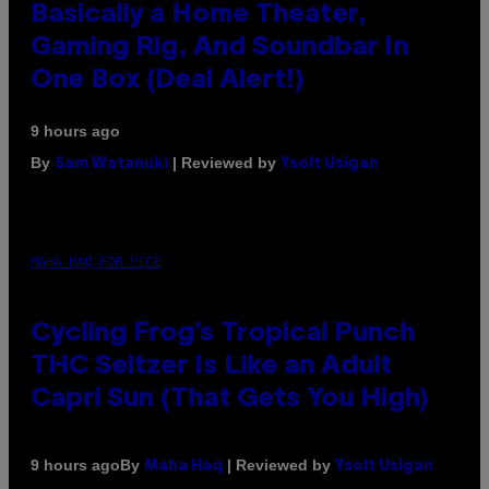
Basically a Home Theater,
Gaming Rig, And Soundbar In
One Box (Deal Alert!)
9 hours ago
By
| Reviewed by
Sam Watanuki
Ysolt Usigan
MAHA HAQ FOR VICE
Cycling Frog’s Tropical Punch
THC Seltzer Is Like an Adult
Capri Sun (That Gets You High)
By
| Reviewed by
9 hours ago
Maha Haq
Ysolt Usigan