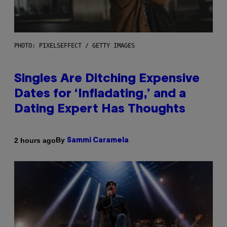
PHOTO: PIXELSEFFECT / GETTY IMAGES
Singles Are Ditching Expensive
Dates for ‘Infladating,’ and a
Dating Expert Has Thoughts
By
2 hours ago
Sammi Caramela