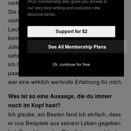
VICE membership also gives you access to
verkaufen. Buchen Sie diesen Kurs, tätigen
our very best writing and exclusive new
Sie diese Investition—das hat mir einfach
documentaries.
nicht gefallen. Ich glaube auch nicht, dass die
Leute, die wegen Businesstipps hierher
Support for $2
kommen, wirklich direkt was kaufen wollen.
John Belfort war aber wirklich gut. Ich habe
See All Membership Plans
sehr viel gelernt und bin wirklich froh, dass
ich hier war. Ich denke immer noch über ein
Or, continue for free
paar Sachen nach, die er gesagt hat. Das
war eine wirklich wertvolle Erfahrung für mich.
Was ist so eine Aussage, die du immer
noch im Kopf hast?
Ich glaube, am Besten fand ich einfach, dass
er uns Beispiele aus seinem Leben gegeben