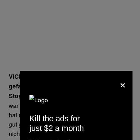
VICE: Wie hat dir die Veranstaltung
×
gefallen?
Ich war den ganzen Tag hier und es
Stoyan:
war sehr motivierend. Der Wolf of Wall Street
hat mir als Person, Redner und Lehrer sehr
Kill the ads for
gut gefallen. Die anderen mochte ich aber
just $2 a month
nicht, denen ging es nur darum, Sachen zu