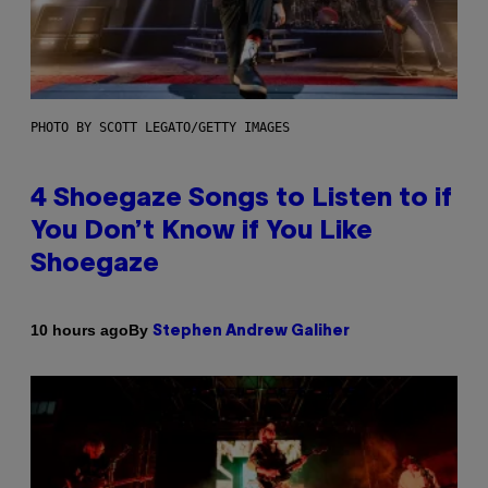
PHOTO BY SCOTT LEGATO/GETTY IMAGES
4 Shoegaze Songs to Listen to if
You Don’t Know if You Like
Shoegaze
By
10 hours ago
Stephen Andrew Galiher