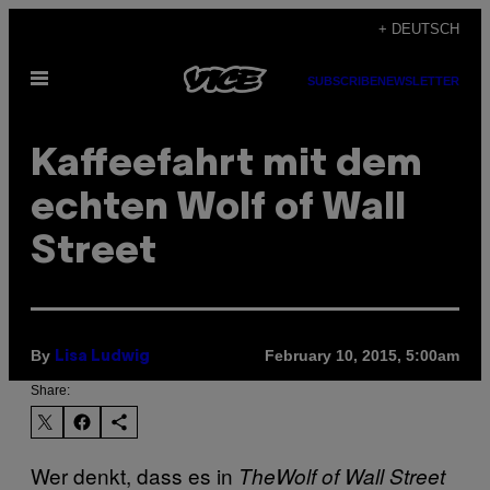
Skip
+ DEUTSCH
to
Open
content
SUBSCRIBE
NEWSLETTER
Menu
Kaffeefahrt mit dem
echten Wolf of Wall
Street
By
February 10, 2015, 5:00am
Lisa Ludwig
Share:
Wer denkt, dass es in
The
Wolf of Wall Street