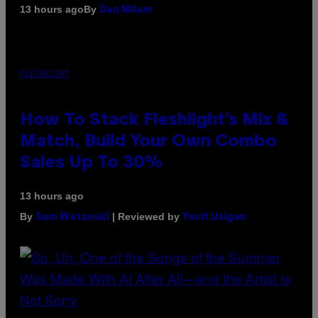
By
13 hours ago
Dan Milam
FLESHLIGHT
How To Stack Fleshlight’s Mix &
Match, Build Your Own Combo
Sales Up To 30%
13 hours ago
By
| Reviewed by
Sam Watanuki
Ysolt Usigan