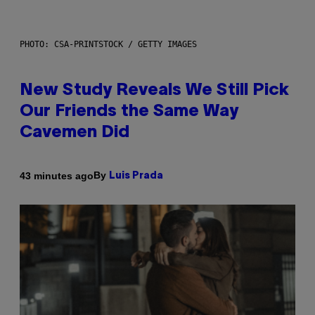
PHOTO: CSA-PRINTSTOCK / GETTY IMAGES
New Study Reveals We Still Pick
Our Friends the Same Way
Cavemen Did
By
43 minutes ago
Luis Prada