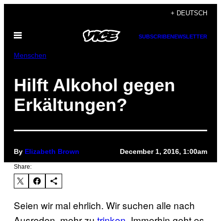
Skip
+ DEUTSCH
to
Open
content
SUBSCRIBE
NEWSLETTER
Menu
Menschen
Hilft Alkohol gegen
Erkältungen?
By
Elizabeth Brown
December 1, 2016, 1:00am
Share:
Seien wir mal ehrlich. Wir suchen alle nach
Ausreden, mehr zu
trinken
. Immerhin geht es