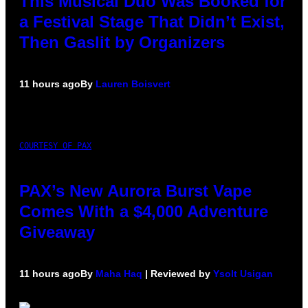
This Musical Duo Was Booked for
a Festival Stage That Didn’t Exist,
Then Gaslit by Organizers
11 hours ago
By
Lauren Boisvert
COURTESY OF PAX
PAX’s New Aurora Burst Vape
Comes With a $4,000 Adventure
Giveaway
11 hours ago
By
Maha Haq
| Reviewed by
Ysolt Usigan