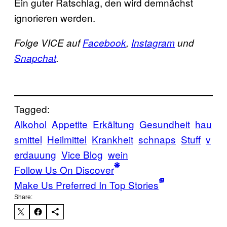
Ein guter Ratschlag, den wird demnächst
ignorieren werden.
Folge VICE auf
Facebook
,
Instagram
und
Snapchat
.
Tagged:
Alkohol
Appetite
Erkältung
Gesundheit
hau
smittel
Heilmittel
Krankheit
schnaps
Stuff
v
erdauung
Vice Blog
wein
Follow Us On Discover
Make Us Preferred In Top Stories
Share: