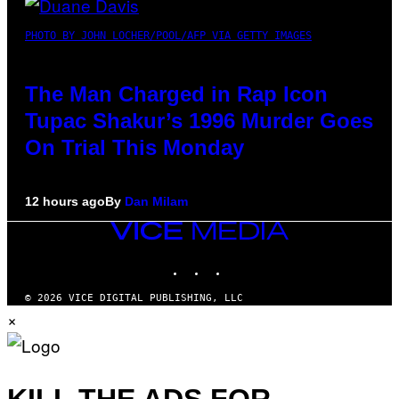
PHOTO BY JOHN LOCHER/POOL/AFP VIA GETTY IMAGES
The Man Charged in Rap Icon
Tupac Shakur’s 1996 Murder Goes
On Trial This Monday
12 hours ago
By
Dan Milam
VICE
MEDIA
INSTAGRAM
TIKTOK
YOUTUBE
© 2026 VICE DIGITAL PUBLISHING, LLC
×
KILL THE ADS FOR