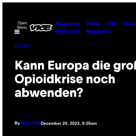
Skip
to
content
Open
Magazine
Pulse
Life
Tech
Menu
Waypoint
Members
Drogen
Kann Europa die gro
Opioidkrise noch
abwenden?
By
December 20, 2023, 9:26am
Max Daly