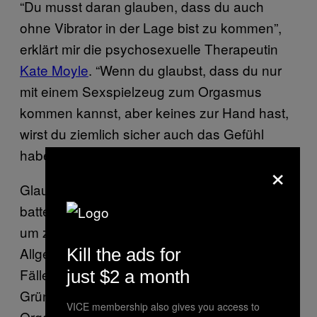
“Du musst daran glauben, dass du auch
ohne Vibrator in der Lage bist zu kommen”,
erklärt mir die psychosexuelle Therapeutin
Kate Moyle
. “Wenn du glaubst, dass du nur
mit einem Sexspielzeug zum Orgasmus
kommen kannst, aber keines zur Hand hast,
wirst du ziemlich sicher auch das Gefühl
haben, nicht kommen zu können.”
×
Glaub daran, dass du kein
batteriebetriebenes Stück Plastik brauchst,
um zum Höhepunkt zu kommen. Im
Allgemeinen mangelt es in den seltensten
Kill the ads for
Fällen daran, dass man aus körperlichen
just $2 a month
Gründen nicht in der Lage ist, einen
VICE membership also gives you access to
Orgasmus zu haben. “Letzten Endes ist es