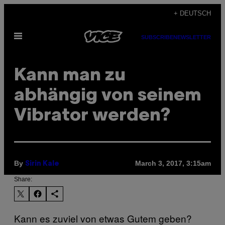
Skip
+ DEUTSCH
to
Open
content
SUBSCRIBE
NEWSLETTER
Menu
Kann man zu
abhängig von seinem
Vibrator werden?
By
March 3, 2017, 3:15am
Sirin Kale
Share:
Kann es zuviel von etwas Gutem geben?