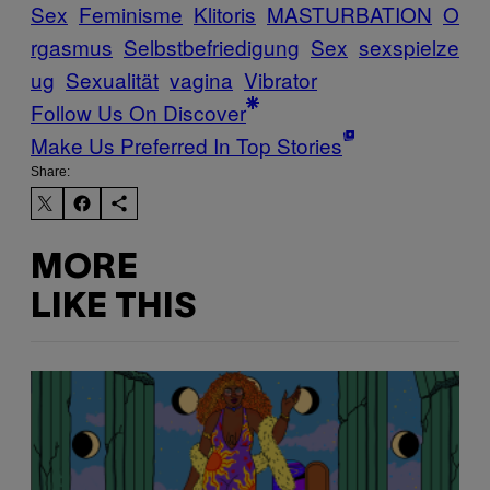
Sex
Feminisme
Klitoris
MASTURBATION
O
rgasmus
Selbstbefriedigung
Sex
sexspielze
ug
Sexualität
vagina
Vibrator
Follow Us On Discover
Make Us Preferred In Top Stories
Share:
MORE
LIKE THIS