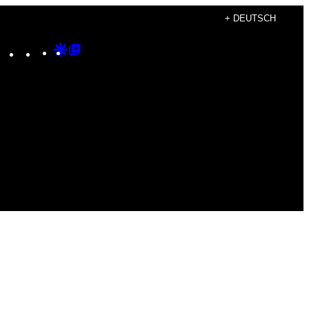
+ DEUTSCH
Instagram
TikTok
YouTube
Google
Google
Discover
Top
Posts