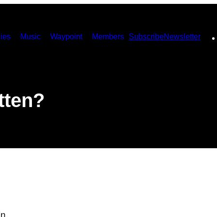
ies
Music
Waypoint
Members
Subscribe
Newsletter
etten?
in