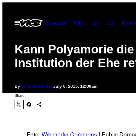
Skip
to
Open
Magazine
Pulse
Life
Tech
Munch
content
Menu
Kann Polyamorie die
Institution der Ehe r
By
Toby McCasker
July 6, 2015, 12:00am
Share:
Foto:
Wikimedia Commons
| Public Doma