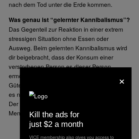
nach dem Tod unter die Erde kommen.
Was genau ist “gelernter Kannibalismus”?
Das Gegenteil zur Reaktion in einer extrem
stressigen Situation ohne Essen oder
Ausweg. Beim gelernten Kannibalismus wird
dir beigebracht, dass der Konsum einer
verstorbenen Person es dieser Person
×
ermöglicht, die Erde zu verlassen oder ihre
Güte auf dich zu übertragen. Zusätzlich gibt
es noch den kulinarischen Kannibalismus.
Der betrifft vor allem die Herrscher, denen
Menschenfleisch schmeckte.
Kill the ads for
just $2 a month
VICE membership also gives you access to