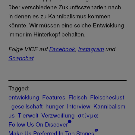
über verschiedene Zukunftsszenarien nach,
in denen es zu Kannibalismus kommen
könnte. Wir müssen eine solche Entwicklung
immer im Hinterkopf behalten.
Folge VICE auf
Facebook
,
Instagram
und
Snapchat
.
Tagged:
entwicklung
Features
Fleisch
Fleischeslust
gesellschaft
hunger
Interview
Kannibalism
us
Tierwelt
Verzweiflung
στίγμα
Follow Us On Discover
Make Us Preferred In Top Stories