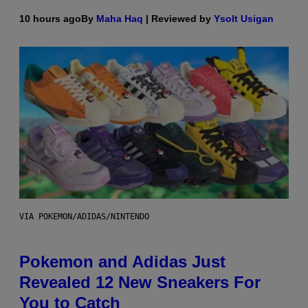
10 hours ago
By
Maha Haq
| Reviewed by
Ysolt Usigan
VIA POKEMON/ADIDAS/NINTENDO
Pokemon and Adidas Just
Revealed 12 New Sneakers For
You to Catch