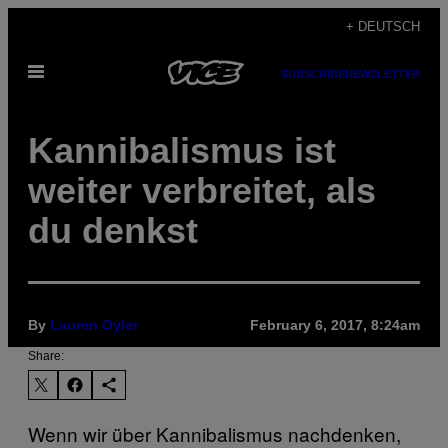
Skip
+ DEUTSCH
to
Open
content
SUBSCRIBE
NEWSLETTER
Menu
Kannibalismus ist
weiter verbreitet, als
du denkst
By
Lauren Oyler
February 6, 2017, 8:24am
Share:
Wenn wir über Kannibalismus nachdenken,