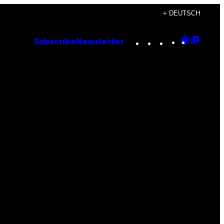
+ DEUTSCH
Instagram
TikTok
YouTube
Google
Goog
Subscribe
Newsletter
Discove
Top
Posts