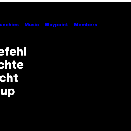
unchies
Music
Waypoint
Members
efehl
chte
acht
oup