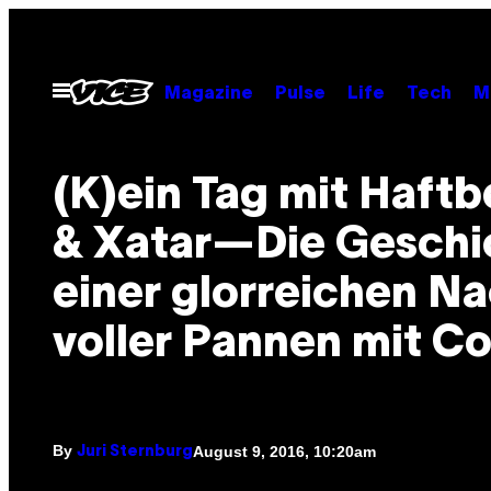
Skip
to
content
Open
Magazine
Pulse
Life
Tech
M
Menu
(K)ein Tag mit Haftb
& Xatar—Die Geschi
einer glorreichen N
voller Pannen mit C
By
August 9, 2016, 10:20am
Juri Sternburg