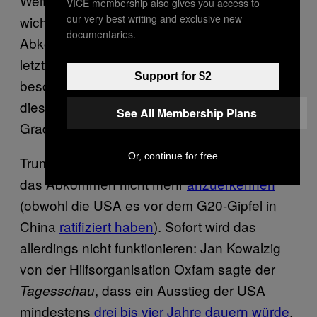
Weltklimakonferenz statt. Eines der
VICE membership also gives you access to
our very best writing and exclusive new
wichtigsten Ziele davon ist, das Pariser
documentaries.
Abkommen zum Klimaschutz aus dem
letzten Jahr zu implementieren, in dem
Support for $2
beschlossen wurde, die Erderwärmung in
diesem Jahrhundert auf höchstens 1,5 bis 2
See All Membership Plans
Grad
zu begrenzen
.
Or, continue for free
Trump hat bereits im Wahlkampf angekündigt,
das Abkommen nicht mehr
anzuerkennen
(obwohl die USA es vor dem G20-Gipfel in
China
ratifiziert haben
). Sofort wird das
allerdings nicht funktionieren: Jan Kowalzig
von der Hilfsorganisation Oxfam sagte der
, dass ein Ausstieg der USA
Tagesschau
mindestens
drei bis vier Jahre dauern würde
.