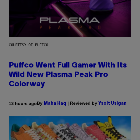
COURTESY OF PUFFCO
Puffco Went Full Gamer With Its
Wild New Plasma Peak Pro
Colorway
By
| Reviewed by
13 hours ago
Maha Haq
Ysolt Usigan