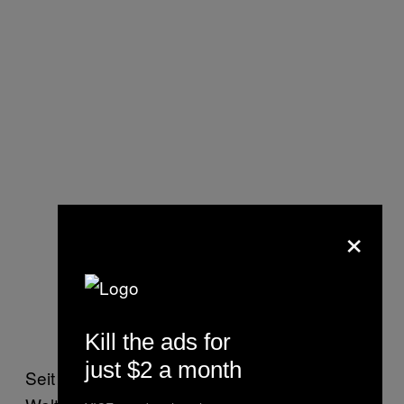
×
Kill the ads for
just $2 a month
Seit Montag findet in Marokko die