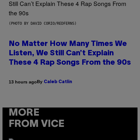
(PHOTO BY DAVID CORIO/REDFERNS)
No Matter How Many Times We
Listen, We Still Can’t Explain
These 4 Rap Songs From the 90s
By
13 hours ago
Caleb Catlin
MORE
FROM VICE