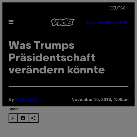
Skip
+ DEUTSCH
to
Open
content
SUBSCRIBE
NEWSLETTER
Menu
Was Trumps
Präsidentschaft
verändern könnte
By
November 10, 2016, 4:00am
VICE Staff
Share: