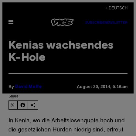
Skip
+ DEUTSCH
to
Open
content
SUBSCRIBE
NEWSLETTER
Menu
Kenias wachsendes
K-Hole
By
August 20, 2014, 5:16am
David Meffe
Share:
In Kenia, wo die Arbeitslosenquote hoch und
die gesetzlichen Hürden niedrig sind, erfreut