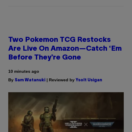
Two Pokemon TCG Restocks
Are Live On Amazon—Catch ‘Em
Before They’re Gone
10 minutes ago
By
| Reviewed by
Sam Watanuki
Ysolt Usigan