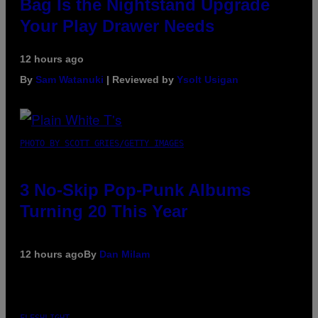
Bag Is the Nightstand Upgrade
Your Play Drawer Needs
12 hours ago
By
Sam Watanuki
| Reviewed by
Ysolt Usigan
PHOTO BY SCOTT GRIES/GETTY IMAGES
3 No-Skip Pop-Punk Albums
Turning 20 This Year
12 hours ago
By
Dan Milam
FLESHLIGHT