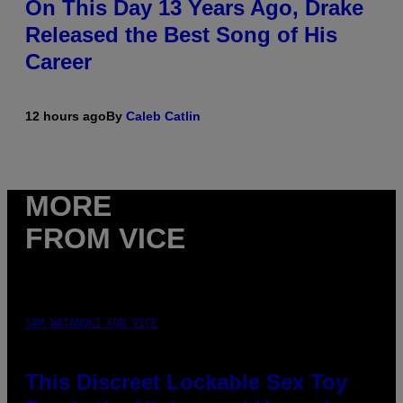
On This Day 13 Years Ago, Drake
Released the Best Song of His
Career
12 hours ago
By
Caleb Catlin
MORE
FROM VICE
SAM WATANUKI FOR VICE
This Discreet Lockable Sex Toy