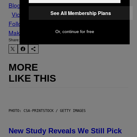
Blog
Sexismus
Statement
Vergewaltigung
See All Membership Plans
Victim Shaming
Follow Us On Discover
Make Us Preferred In Top Stories
Or, continue for free
Share:
MORE
LIKE THIS
PHOTO: CSA-PRINTSTOCK / GETTY IMAGES
New Study Reveals We Still Pick