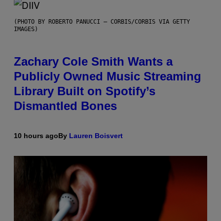
(PHOTO BY ROBERTO PANUCCI – CORBIS/CORBIS VIA GETTY
IMAGES)
Zachary Cole Smith Wants a
Publicly Owned Music Streaming
Library Built on Spotify’s
Dismantled Bones
10 hours ago
By
Lauren Boisvert