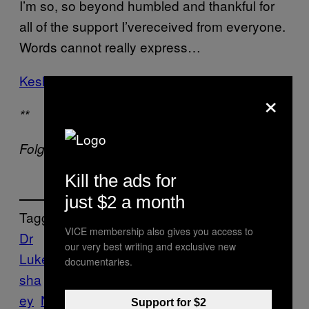
I’m so, so beyond humbled and thankful for
all of the support I’vereceived from everyone.
Words cannot really express…
Kesha
Mittwoch, 24. Februar 2016
×
**
Folgt Noisey bei
Facebook
und
Twitter
.
Kill the ads for
just $2 a month
Tagged:
VICE membership also gives you access to
Dr
our very best writing and exclusive new
Luke
Features
Feminismus
gesellschaft
ke
documentaries.
sha
Missbrauch
Misshandlung
Music
Nois
ey
Noisey
Support for $2