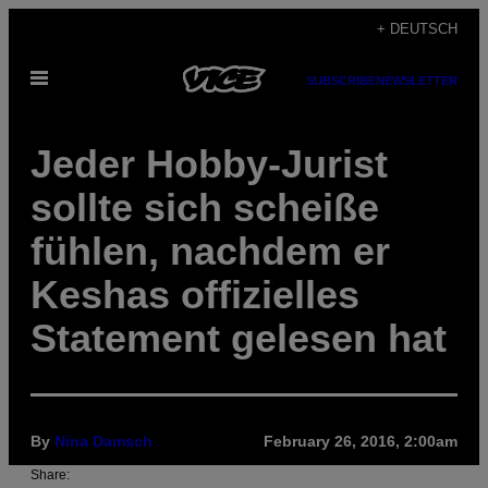
Skip
+ DEUTSCH
to
Open
content
SUBSCRIBE
NEWSLETTER
Menu
Jeder Hobby-Jurist
sollte sich scheiße
fühlen, nachdem er
Keshas offizielles
Statement gelesen hat
By
Nina Damsch
February 26, 2016, 2:00am
Share: