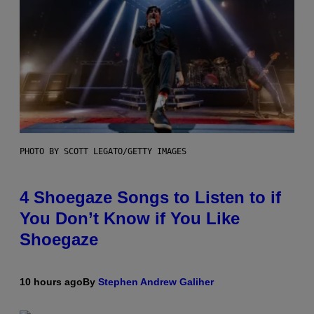
PHOTO BY SCOTT LEGATO/GETTY IMAGES
4 Shoegaze Songs to Listen to if
You Don’t Know if You Like
Shoegaze
10 hours ago
By
Stephen Andrew Galiher