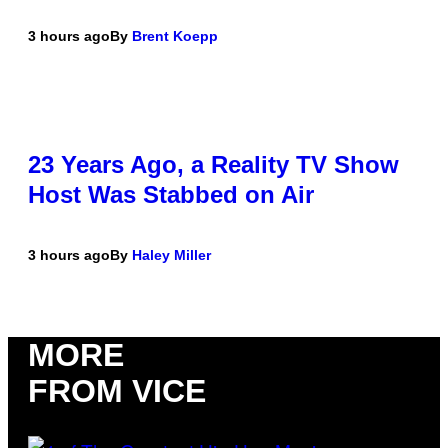
3 hours ago
By
Brent Koepp
23 Years Ago, a Reality TV Show
Host Was Stabbed on Air
3 hours ago
By
Haley Miller
MORE
FROM VICE