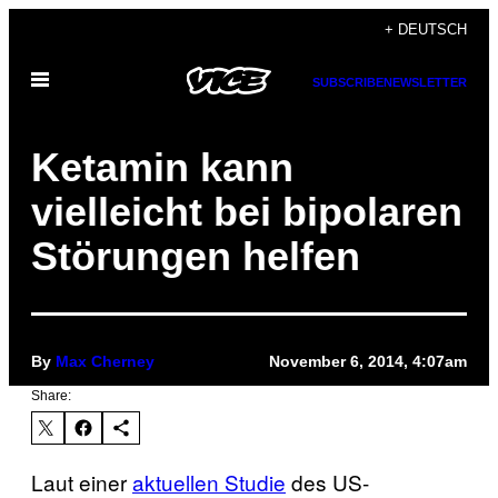
Skip
+ DEUTSCH
to
Open
content
SUBSCRIBE
NEWSLETTER
Menu
Ketamin kann
vielleicht bei bipolaren
Störungen helfen
By
Max Cherney
November 6, 2014, 4:07am
Share:
Laut einer
aktuelle​n Studie
des US-