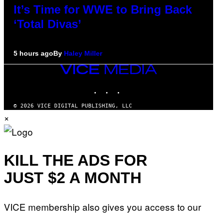
It’s Time for WWE to Bring Back
‘Total Divas’
5 hours ago
By
Haley Miller
VICE
MEDIA
INSTAGRAM
TIKTOK
YOUTUBE
© 2026 VICE DIGITAL PUBLISHING, LLC
×
KILL THE ADS FOR
JUST $2 A MONTH
VICE membership also gives you access to our