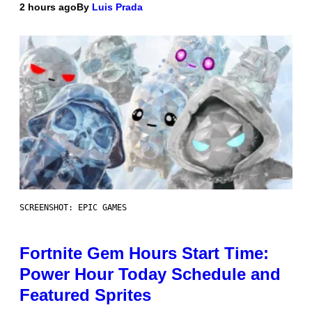
2 hours ago
By
Luis Prada
SCREENSHOT: EPIC GAMES
Fortnite Gem Hours Start Time:
Power Hour Today Schedule and
Featured Sprites