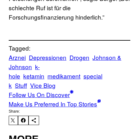
schlechte Ruf ist für die
Forschungsfinanzierung hinderlich.”
Tagged:
Arznei
Depressionen
Drogen
Johnson &
Johnson
k-
hole
ketamin
medikament
special
k
Stuff
Vice Blog
Follow Us On Discover
Make Us Preferred In Top Stories
Share:
MORE