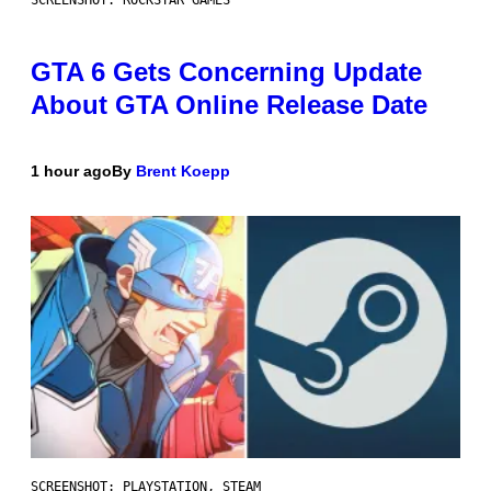
SCREENSHOT: ROCKSTAR GAMES
GTA 6 Gets Concerning Update
About GTA Online Release Date
1 hour ago
By
Brent Koepp
SCREENSHOT: PLAYSTATION, STEAM