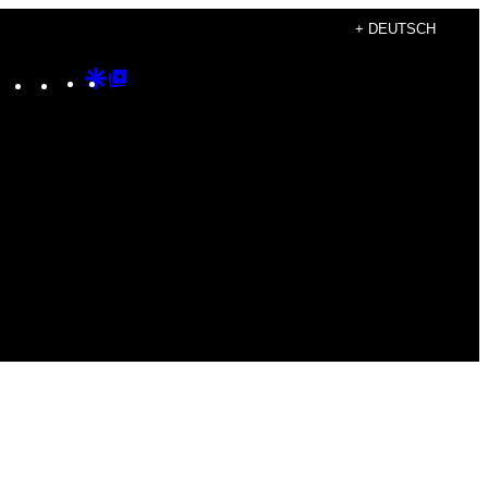
+ DEUTSCH
Instagram
TikTok
YouTube
Google
Google
Discover
Top
Posts