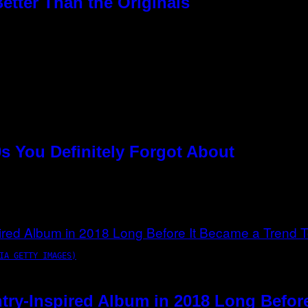
etter Than the Originals
s You Definitely Forgot About
IA GETTY IMAGES)
try-Inspired Album in 2018 Long Befor