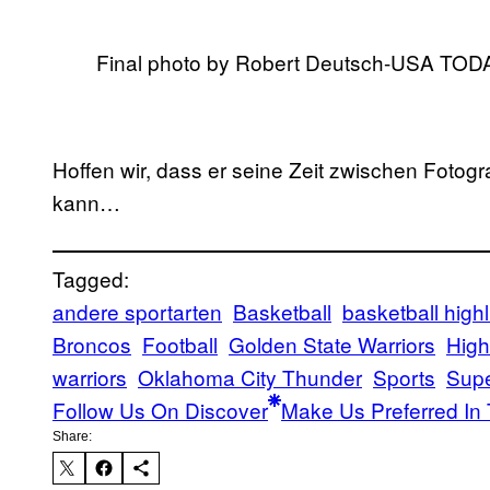
Final photo by Robert Deutsch-USA TOD
Hoffen wir, dass er seine Zeit zwischen Fotogr
kann…
Tagged:
andere sportarten
Basketball
basketball highl
Broncos
Football
Golden State Warriors
High
warriors
Oklahoma City Thunder
Sports
Supe
Follow Us On Discover
Make Us Preferred In 
Share: