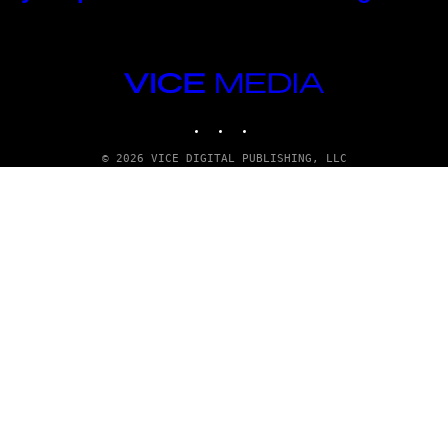
VICE
MEDIA
INSTAGRAM
TIKTOK
YOUTUBE
© 2026 VICE DIGITAL PUBLISHING, LLC