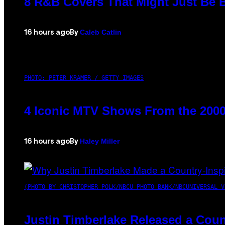
8 R&B Covers That Might Just Be B
Caleb Catlin
16 hours ago
By
PHOTO: PETER KRAMER / GETTY IMAGES
4 Iconic MTV Shows From the 2000
Haley Miller
16 hours ago
By
(PHOTO BY CHRISTOPHER POLK/NBCU PHOTO BANK/NBCUNIVERSAL V
Justin Timberlake Released a Coun