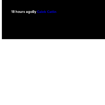
Caleb Catlin
18 hours ago
By