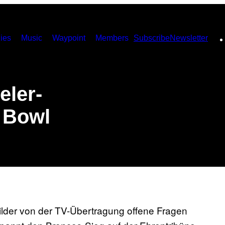
ies
Music
Waypoint
Members
Subscribe
Newsletter
eler-
 Bowl
ilder von der TV-Übertragung offene Fragen