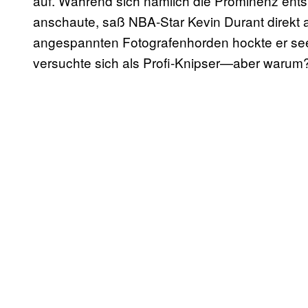
auf. Während sich nämlich die Prominenz ents
anschaute, saß NBA-Star Kevin Durant direkt
angespannten Fotografenhorden hockte er s
versuchte sich als Profi-Knipser—aber warum