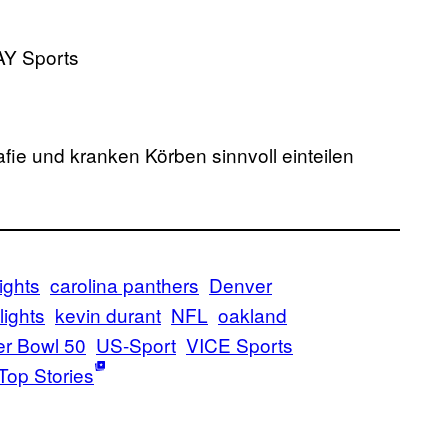
AY Sports
afie und kranken Körben sinnvoll einteilen
ights
carolina panthers
Denver
lights
kevin durant
NFL
oakland
r Bowl 50
US-Sport
VICE Sports
Top Stories