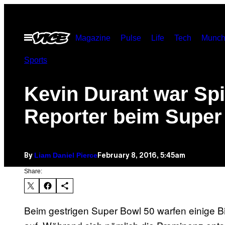
Skip
to
Open
Magazine
Pulse
Life
Tech
Munch
content
Menu
Sports
Kevin Durant war Spi
Reporter beim Super
Liam Daniel Pierce
February 8, 2016, 5:45am
By
Share:
Beim gestrigen Super Bowl 50 warfen einige B