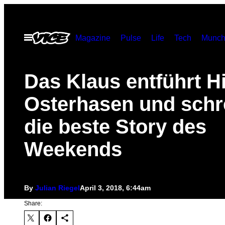
Skip
to
Open
Magazine
Pulse
Life
Tech
Munch
content
Menu
Das Klaus entführt H
Osterhasen und schr
die beste Story des
Weekends
By
Julian Riegel
April 3, 2018, 6:44am
Share: