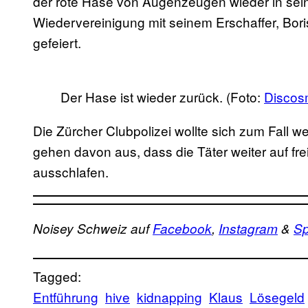
der rote Hase von Augenzeugen wieder in sein
Wiedervereinigung mit seinem Erschaffer, Bori
gefeiert.
Der Hase ist wieder zurück. (Foto:
Discos
Die Zürcher Clubpolizei wollte sich zum Fall w
gehen davon aus, dass die Täter weiter auf fr
ausschlafen.
Noisey Schweiz auf
Facebook
,
Instagram
&
Sp
Tagged:
Entführung
hive
kidnapping
Klaus
Lösegeld