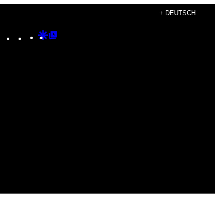
+ DEUTSCH
Instagram
TikTok
YouTube
Google
Google
Discover
Top
Posts