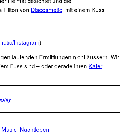
er Heimat gesichtet und die
s Hilton von
Discosmetic
, mit einem Kuss
metic/Instagram
)
egen laufenden Ermittlungen nicht äussern. Wir
eiem Fuss sind – oder gerade ihren
Kater
otify
Music
Nachtleben