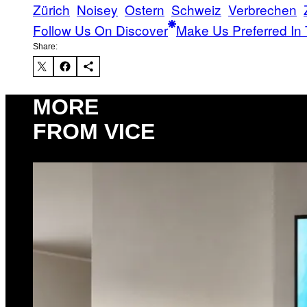
Zürich
Noisey
Ostern
Schweiz
Verbrechen
Follow Us On Discover
Make Us Preferred In 
Share:
MORE
FROM VICE