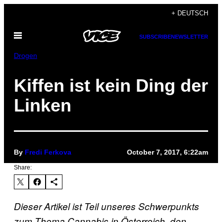
Skip
+ DEUTSCH
to
Open
content
SUBSCRIBE
NEWSLETTER
Menu
Drogen
Kiffen ist kein Ding der
Linken
By
Fredi Ferkova
October 7, 2017, 6:22am
Share:
Dieser Artikel ist Teil unseres Schwerpunkts
zum Thema Cannabis in Österreich, den