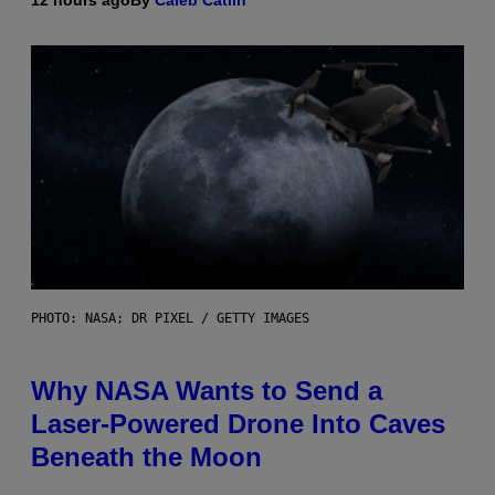
PHOTO: NASA; DR PIXEL / GETTY IMAGES
Why NASA Wants to Send a
Laser-Powered Drone Into Caves
Beneath the Moon