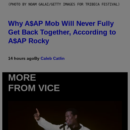
(PHOTO BY NOAM GALAI/GETTY IMAGES FOR TRIBECA FESTIVAL)
Why A$AP Mob Will Never Fully
Get Back Together, According to
A$AP Rocky
14 hours ago
By
Caleb Catlin
MORE
FROM VICE