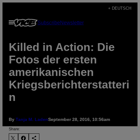
Skip
+ DEUTSCH
to
Open
Subscribe
Newsletter
content
Menu
Killed in Action: Die
Fotos der ersten
amerikanischen
Kriegsberichterstatteri
n
By
Tanja M. Laden
September 28, 2016, 10:56am
Share: