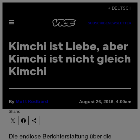
Skip
+ DEUTSCH
to
Open
content
SUBSCRIBE
NEWSLETTER
Menu
Kimchi ist Liebe, aber
Kimchi ist nicht gleich
Kimchi
By
August 26, 2016, 4:00am
Matt Rodbard
Share:
Die endlose Berichterstattung über die