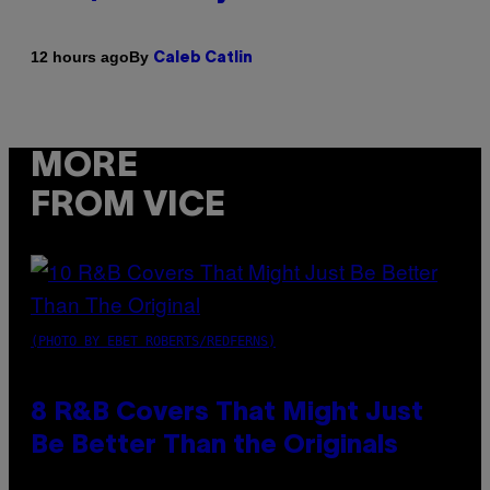
By
12 hours ago
Caleb Catlin
MORE
FROM VICE
(PHOTO BY EBET ROBERTS/REDFERNS)
8 R&B Covers That Might Just
Be Better Than the Originals