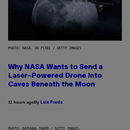
PHOTO: NASA; DR PIXEL / GETTY IMAGES
Why NASA Wants to Send a
Laser-Powered Drone Into
Caves Beneath the Moon
By
11 hours ago
Luis Prada
PHOTO: BATUHAN TOKER / GETTY IMAGES