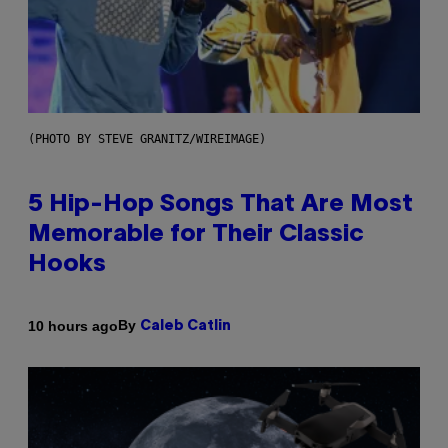
(PHOTO BY STEVE GRANITZ/WIREIMAGE)
5 Hip-Hop Songs That Are Most
Memorable for Their Classic
Hooks
By
10 hours ago
Caleb Catlin