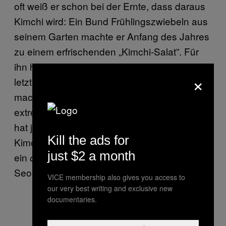
oft weiß er schon bei der Ernte, dass daraus
Kimchi wird: Ein Bund Frühlingszwiebeln aus
seinem Garten machte er Anfang des Jahres
zu einem erfrischenden „Kimchi-Salat”. Für
ihn hat sich
Kimchi in Restaurants in den
×
letzten Jahren stark verändert: Köche
machen immer eigenwilligere Versionen, von
extrem scharf bis extrem salzig. Im Han Oak
hat jedoch seine 67-jährige Mutter das
Kill the ads for
Kimchi-Sagen und macht, wie sie es nennt,
just $2 a month
ein
Kimchi, so wie sie es noch aus
old school
Seoul kennt.
VICE membership also gives you access to
our very best writing and exclusive new
documentaries.