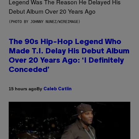
(PHOTO BY JOHNNY NUNEZ/WIREIMAGE)
The 90s Hip-Hop Legend Who
Made T.I. Delay His Debut Album
Over 20 Years Ago: ‘I Definitely
Conceded’
By
15 hours ago
Caleb Catlin