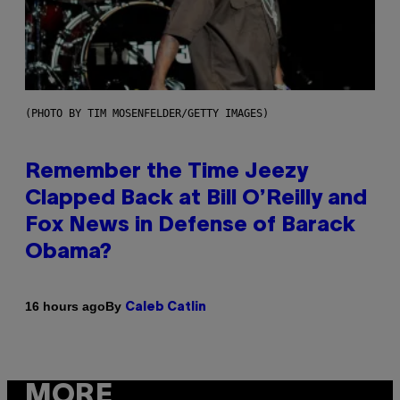
(PHOTO BY TIM MOSENFELDER/GETTY IMAGES)
Remember the Time Jeezy
Clapped Back at Bill O’Reilly and
Fox News in Defense of Barack
Obama?
By
16 hours ago
Caleb Catlin
MORE