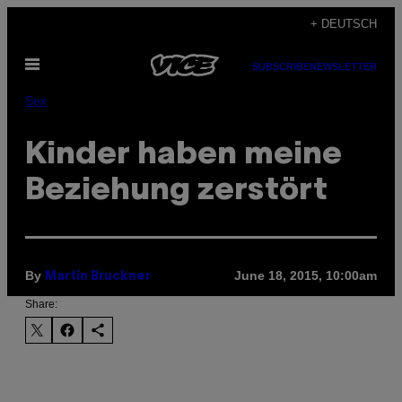
Skip
+ DEUTSCH
to
Open
content
SUBSCRIBE
NEWSLETTER
Menu
Sex
Kinder haben meine
Beziehung zerstört
By
June 18, 2015, 10:00am
Martin Bruckner
Share: