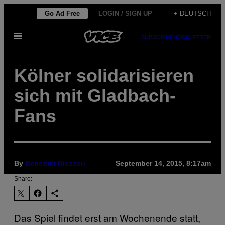
Skip
Go Ad Free
LOGIN / SIGN UP
+ DEUTSCH
to
Open
content
SUBSCRIBE
NEWSLETTER
Menu
Kölner solidarisieren
sich mit Gladbach-
Fans
By
Benedikt Niessen
September 14, 2015, 8:17am
Share:
Das Spiel findet erst am Wochenende statt,