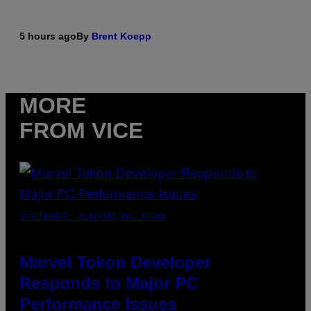
5 hours ago
By
Brent Koepp
MORE
FROM VICE
SCREENSHOT: PLAYSTATION, STEAM
Marvel Tokon Developer
Responds to Major PC
Performance Issues