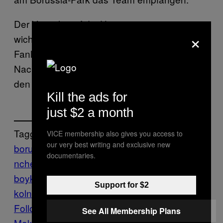
Der Verzicht auf die Unterstützung im
×
wichtigsten Spiel des Jahres tut beiden
Fanlagern weh. Aber die sonst so verhassten
Nachbarn kämpfen diesmal zusammen, um
den Erhalt der Fankultur.
Kill the ads for
just $2 a month
Tagged:
VICE membership also gives you access to
our very best writing and exclusive new
borussia m?
documentaries.
nchengladbach
Bundesliga
derby-
boykott
fans
fc
Support for $2
koln
Fußball
Sports
ultras
VICE Sports
Follow Us On Discover
See All Membership Plans
Make Us Preferred In Top Stories