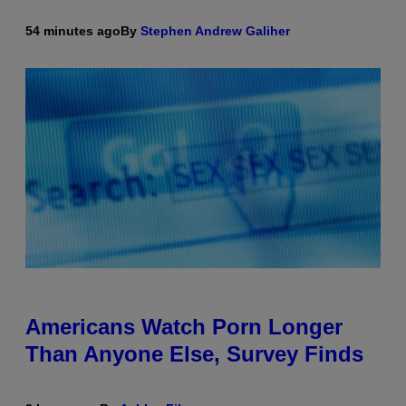
54 minutes ago
By
Stephen Andrew Galiher
Americans Watch Porn Longer
Than Anyone Else, Survey Finds