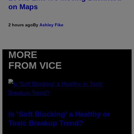
on Maps
2 hours ago
By
Ashley Fike
MORE
FROM VICE
Is ‘Soft Blocking’ a Healthy or
Toxic Breakup Trend?