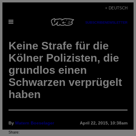
Skip
+ DEUTSCH
to
Open
content
SUBSCRIBE
NEWSLETTER
Menu
Keine Strafe für die
Kölner Polizisten, die
grundlos einen
Schwarzen verprügelt
haben
By
Matern Boeselager
April 22, 2015, 10:38am
Share: