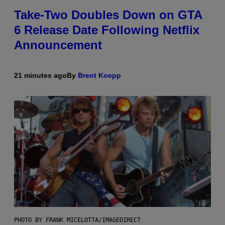
Take-Two Doubles Down on GTA
6 Release Date Following Netflix
Announcement
21 minutes ago
By
Brent Koepp
PHOTO BY FRANK MICELOTTA/IMAGEDIRECT