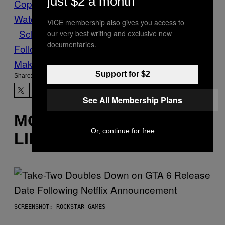
just $2 a month
Cop
Watch
Köln
News
Polizeigewalt
Rassismus
VICE membership also gives you access to
Schwarzer
Zivilfahnder
Zivilpolizisten
our very best writing and exclusive new
documentaries.
Follow Us On Discover
Make Us Preferred In Top Stories
Support for $2
Share:
See All Membership Plans
MORE
Or, continue for free
LIKE THIS
SCREENSHOT: ROCKSTAR GAMES