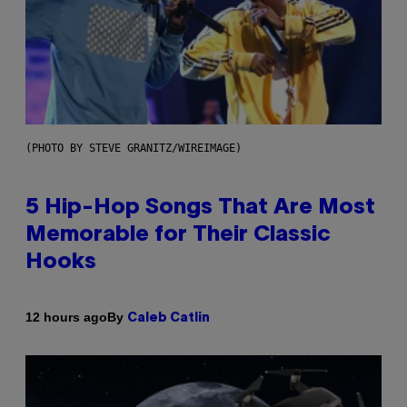
(PHOTO BY STEVE GRANITZ/WIREIMAGE)
5 Hip-Hop Songs That Are Most
Memorable for Their Classic
Hooks
By
12 hours ago
Caleb Catlin