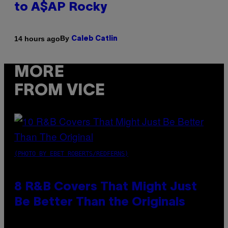
to A$AP Rocky
By
14 hours ago
Caleb Catlin
MORE
FROM VICE
(PHOTO BY EBET ROBERTS/REDFERNS)
8 R&B Covers That Might Just
Be Better Than the Originals