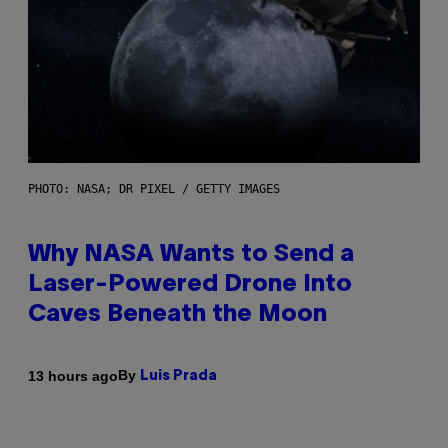
PHOTO: NASA; DR PIXEL / GETTY IMAGES
Why NASA Wants to Send a
Laser-Powered Drone Into
Caves Beneath the Moon
By
13 hours ago
Luis Prada