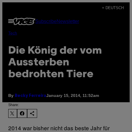
Skip
+ DEUTSCH
to
Open
Subscribe
Newsletter
content
Menu
Tech
Die König der vom
Aussterben
bedrohten Tiere
By
January 15, 2014, 11:52am
Becky Ferreira
Share:
2014 war bisher nicht das beste Jahr für