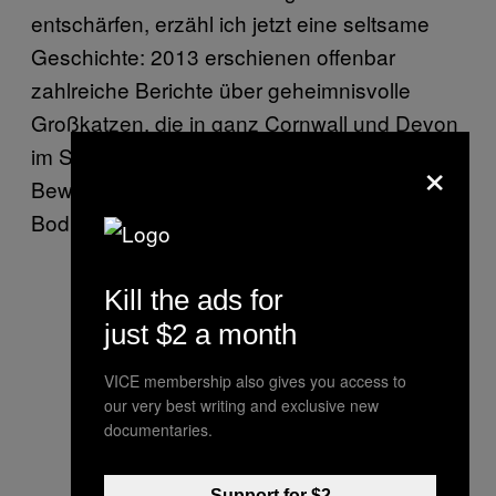
entschärfen, erzähl ich jetzt eine seltsame
Geschichte: 2013 erschienen offenbar
zahlreiche Berichte über geheimnisvolle
Großkatzen, die in ganz Cornwall und Devon
im Südwesten England gesichtet wurden. Die
×
Bewohner vor Ort nennen sie „die Besite von
Bodmin”.
Kill the ads for
just $2 a month
VICE membership also gives you access to
our very best writing and exclusive new
documentaries.
Support for $2