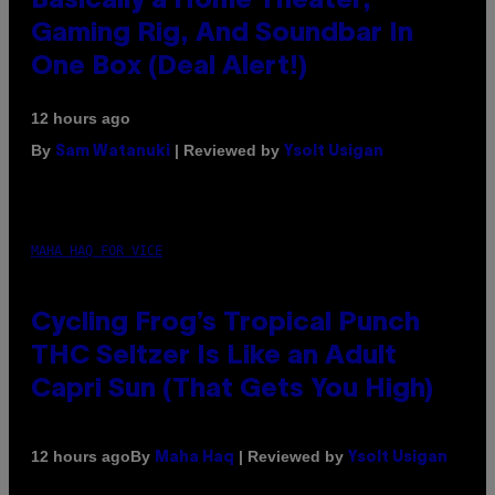
Basically a Home Theater,
Gaming Rig, And Soundbar In
One Box (Deal Alert!)
12 hours ago
By
| Reviewed by
Sam Watanuki
Ysolt Usigan
MAHA HAQ FOR VICE
Cycling Frog’s Tropical Punch
THC Seltzer Is Like an Adult
Capri Sun (That Gets You High)
By
| Reviewed by
12 hours ago
Maha Haq
Ysolt Usigan