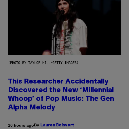
(PHOTO BY TAYLOR HILL/GETTY IMAGES)
This Researcher Accidentally
Discovered the New ‘Millennial
Whoop’ of Pop Music: The Gen
Alpha Melody
By
10 hours ago
Lauren Boisvert