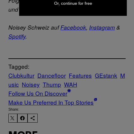
Folgt Noisey Austria bei
Facebook
,
Instagram
Or, continue for free
und
Twitter
.
Noisey Schweiz auf
Facebook
,
Instagram
&
Spotify
.
Tagged:
Clubkultur
Dancefloor
Features
GEstank
M
usic
Noisey
Thump
WAH
Follow Us On Discover
Make Us Preferred In Top Stories
Share: