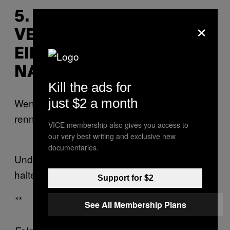
5. VERLASS DEN
×
VERDAMMTEN CLUB
EINFACH UND GEH
NACH HAUSE
Kill the ads for
just $2 a month
Wenn der Gestank unausweichlich wird,
renn. Renn wie der Teufel.
VICE membership also gives you access to
our very best writing and exclusive new
documentaries.
Und jetzt bitte auswendig lernen, daran
halten und glücklich werden.
Support for $2
**
See All Membership Plans