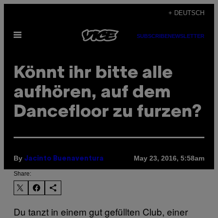
Skip
+ DEUTSCH
to
Open
content
SUBSCRIBE
NEWSLETTER
Menu
Könnt ihr bitte alle
aufhören, auf dem
Dancefloor zu furzen?
By
May 23, 2016, 5:58am
Jacinto Buenaventura
Share:
Du tanzt in einem gut gefüllten Club, einer