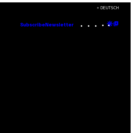
+ DEUTSCH
Instagram
TikTok
YouTube
Google
Goog
Subscribe
Newsletter
Discove
Top
Posts