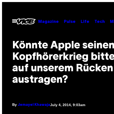
Skip
to
content
Open
Magazine
Pulse
Life
Tech
M
Menu
Könnte Apple seine
Kopfhörerkrieg bitte
auf unserem Rücken
austragen?
By
July 4, 2014, 9:03am
Jemayel Khawaja