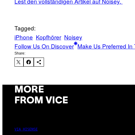
Lest den vollständigen Artikel auf Noisey.
Tagged:
iPhone
Kopfhörer
Noisey
Follow Us On Discover
Make Us Preferred In 
Share:
MORE
FROM VICE
VIA HISENSE