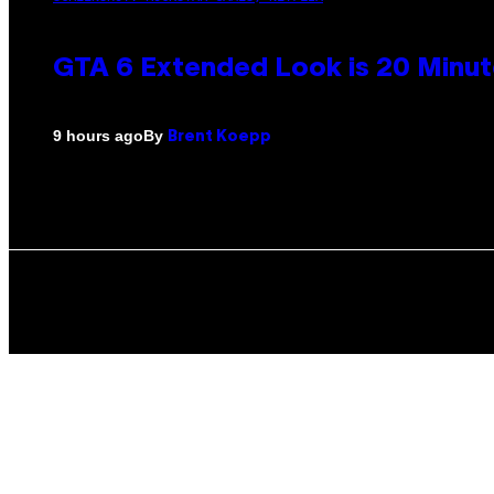
GTA 6 Extended Look is 20 Minut
By
9 hours ago
Brent Koepp