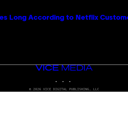
es Long According to Netflix Custom
VICE
MEDIA
INSTAGRAM
TIKTOK
YOUTUBE
© 2026 VICE DIGITAL PUBLISHING, LLC