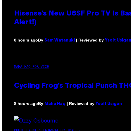
Hisense’s New U6SF Pro TV Is Bas
Alert!)
By
| Reviewed by
8 hours ago
Sam Watanuki
Ysolt Usiga
MAHA HAQ FOR VICE
Cycling Frog’s Tropical Punch THC
By
| Reviewed by
8 hours ago
Maha Haq
Ysolt Usigan
PHOTO BY NICK LAHAM/GETTY IMAGES