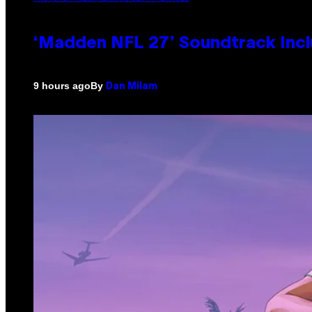
‘Madden NFL 27’ Soundtrack Inclu
By
9 hours ago
Dan Milam