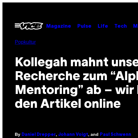
Skip
to
content
Open
Magazine
Pulse
Life
Tech
M
Menu
Popkultur
Kollegah mahnt uns
Recherche zum “Alp
Mentoring” ab – wir 
den Artikel online
By
,
, and
Daniel Drepper
Johann Voigt
Paul Schwenn