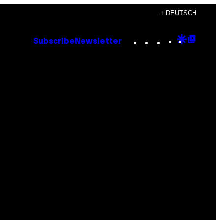
+ DEUTSCH
Instagram
TikTok
YouTube
Google
Goog
Subscribe
Newsletter
Discove
Top
Posts