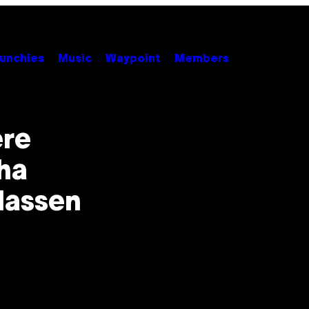
unchies
Music
Waypoint
Members
ere
ha
lassen